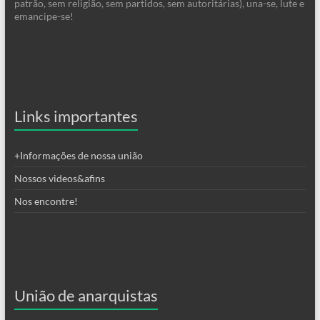
patrão, sem religião, sem partidos, sem autoritárias), una-se, lute e
emancipe-se!
Links importantes
+Informações de nossa união
Nossos videos&afins
Nos encontre!
União de anarquistas