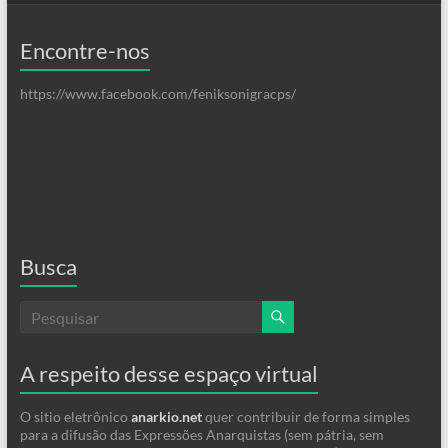
Encontre-nos
https://www.facebook.com/feniksonigracps/
Busca
A respeito desse espaço virtual
O sitio eletrônico
anarkio.net
quer contribuir de forma simples
para a difusão das Expressões Anarquistas (sem pátria, sem