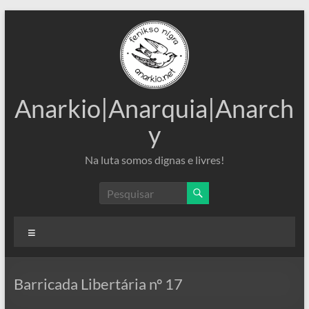
Pular
para
o
conteúdo
Anarkio|Anarquia|Anarch
y
Na luta somos dignas e livres!
Menu
Barricada Libertária nº 17