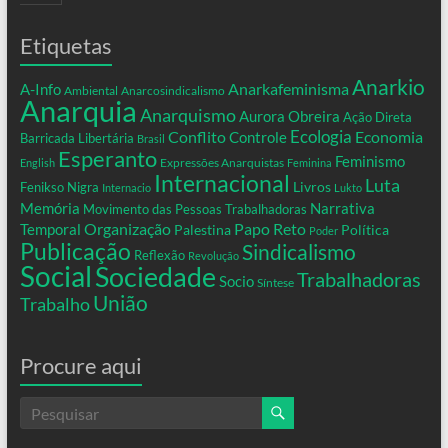
Etiquetas
Anarkio
Anarkafeminisma
A-Info
Ambiental
Anarcosindicalismo
Anarquia
Anarquismo
Aurora Obreira
Ação Direta
Conflito
Ecologia
Controle
Economia
Barricada Libertária
Brasil
Esperanto
Feminismo
Expressões Anarquistas
English
Feminina
Internacional
Luta
Livros
Fenikso Nigra
Internacio
Lukto
Memória
Narrativa
Movimento das Pessoas Trabalhadoras
Organização
Temporal
Papo Reto
Palestina
Política
Poder
Publicação
Sindicalismo
Reflexão
Revolução
Social
Sociedade
Trabalhadoras
Socio
Síntese
União
Trabalho
Procure aqui