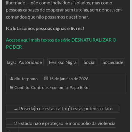
liberdade — não como indivíduos isolados, mas como
pessoas capazes de cooperar sem tutelas, sem donos, sem
comandos que não possamos questionar.
Na luta somos pessoas dignas e livres!
Acesse aqui mais textos da série DESNATURALIZAR O
PODER
Tags:
Autoridade
Fenikso Nigra
Social
Sociedade
dio-terpomo
15 de janeiro de 2026
Conflito
,
Controle
,
Economia
,
Papo Reto
←
Posedaĵo ne estas rajto: ĝi estas potenca rilato
O Estado não é proteção: é monopólio da violência
→