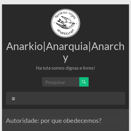
Pular
para
o
conteúdo
Anarkio|Anarquia|Anarch
y
Na luta somos dignas e livres!
Menu
Autoridade: por que obedecemos?