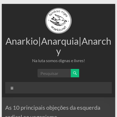
Pular
para
o
conteúdo
Anarkio|Anarquia|Anarch
y
Na luta somos dignas e livres!
Menu
As 10 principais objeções da esquerda
radical ao veganismo