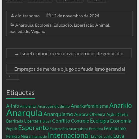
dio-terpomo
12 de novembro de 2024
Anarquia
,
Ecologia
,
Educação
,
Libertação Animal
,
Sociedade
,
Vegano
←
Israel é pioneiro em novos métodos de genocídio
Empregos de merda e o jugo do feudalismo gerencial
→
Etiquetas
Anarkio
Anarkafeminisma
A-Info
Ambiental
Anarcosindicalismo
Anarquia
Anarquismo
Aurora Obreira
Ação Direta
Conflito
Ecologia
Controle
Economia
Barricada Libertária
Brasil
Esperanto
Feminismo
Expressões Anarquistas
English
Feminina
Internacional
Luta
Livros
Fenikso Nigra
Internacio
Lukto