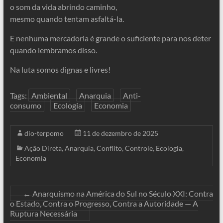
o som da vida abrindo caminho,
mesmo quando tentam asfaltá-la.
E nenhuma mercadoria é grande o suficiente para nos deter
quando lembramos disso.
Na luta somos dignas e livres!
Tags:
Ambiental
Anarquia
Anti-
consumo
Ecologia
Economia
dio-terpomo
11 de dezembro de 2025
Ação Direta
,
Anarquia
,
Conflito
,
Controle
,
Ecologia
,
Economia
←
Anarquismo na América do Sul no Século XXI: Contra
o Estado, Contra o Progresso, Contra a Autoridade — A
Ruptura Necessária