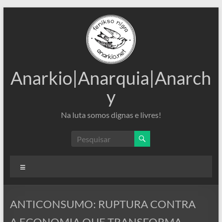
Pular
para
o
conteúdo
Anarkio|Anarquia|Anarch
y
Na luta somos dignas e livres!
Menu
ANTICONSUMO: RUPTURA CONTRA
A ECONOMIA QUE TRANSFORMA