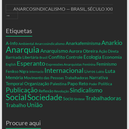
ANARCOSINDICALISMO — BRASIL, SÉCULO XXI
→
Etiquetas
Anarkio
Anarkafeminisma
A-Info
Ambiental
Anarcosindicalismo
Anarquia
Anarquismo
Aurora Obreira
Ação Direta
Conflito
Ecologia
Controle
Economia
Barricada Libertária
Brasil
Esperanto
Feminismo
Expressões Anarquistas
English
Feminina
Internacional
Luta
Livros
Fenikso Nigra
Internacio
Lukto
Memória
Narrativa
Movimento das Pessoas Trabalhadoras
Organização
Temporal
Papo Reto
Palestina
Política
Poder
Publicação
Sindicalismo
Reflexão
Revolução
Social
Sociedade
Trabalhadoras
Socio
Síntese
União
Trabalho
Procure aqui