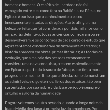
homens e homens. O espírito de liberdade não foi
esmagado entre eles como fora na Babilônia, na Pérsia, no
Egito, e é por isso que o conhecimento cresceu
imensamente em todas as direções. A arte atingiu uma
beleza perfeita que foi considerada por dois mil anos como
um padrão definitivo; todas as ciências começaram ou se
desenvolveram, e os contornos de cada curso de estudo que
agora tentamos concluir eram distintamente marcados; a
história apareceu em obras-primas literárias; As teorias da
evolução, que a maioria das pessoas erroneamente
considera uma nova conquista, crescem esplendidamente
em Epicuro a partir do tesouro de fatos; e, por fim, a moral
progrediu no mesmo ritmo que a ciência, como demonstram
os admiráveis, e digo eternos, livros dos estoicos, tão bem
sustentados por sua nobre vida. Esse período é sempre o
orgulho e a glória da humanidade.
E agora voltemos a outro período, quando a longa noite da
Idade Média deu lugar à primeira luz do amanhecer. Por