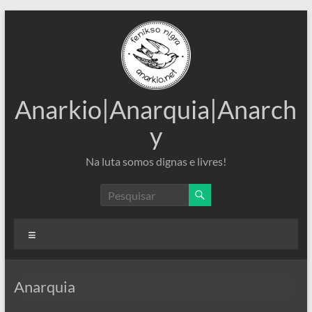
Pular
para
o
conteúdo
Anarkio|Anarquia|Anarch
y
Na luta somos dignas e livres!
Menu
Anarquia