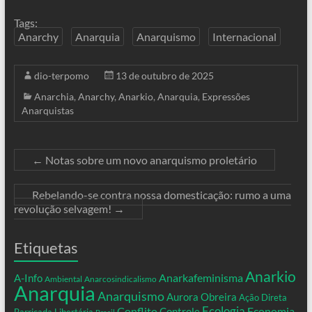
Tags:
Anarchy
Anarquia
Anarquismo
Internacional
dio-terpomo
13 de outubro de 2025
Anarchia
,
Anarchy
,
Anarkio
,
Anarquia
,
Expressões
Anarquistas
←
Notas sobre um novo anarquismo proletário
Rebelando-se contra nossa domesticação: rumo a uma
revolução selvagem!
→
Etiquetas
Anarkio
Anarkafeminisma
A-Info
Ambiental
Anarcosindicalismo
Anarquia
Anarquismo
Aurora Obreira
Ação Direta
Conflito
Ecologia
Controle
Economia
Barricada Libertária