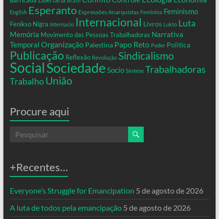
Brasil
Esperanto
Feminismo
Expressões Anarquistas
English
Feminina
Internacional
Luta
Livros
Fenikso Nigra
Internacio
Lukto
Memória
Narrativa
Movimento das Pessoas Trabalhadoras
Organização
Temporal
Papo Reto
Palestina
Política
Poder
Publicação
Sindicalismo
Reflexão
Revolução
Social
Sociedade
Trabalhadoras
Socio
Síntese
União
Trabalho
Procure aqui
+Recentes…
Everyone’s Struggle for Emancipation
5 de agosto de 2026
A luta de todos pela emancipação
5 de agosto de 2026