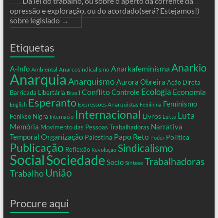
Da lei do trabalho, ou sobre o aperto da corrente da
opressão e exploração, ou do acordado(será? Estejamos!)
sobre legislado
→
Etiquetas
Anarkio
Anarkafeminisma
A-Info
Ambiental
Anarcosindicalismo
Anarquia
Anarquismo
Aurora Obreira
Ação Direta
Conflito
Ecologia
Controle
Economia
Barricada Libertária
Brasil
Esperanto
Feminismo
Expressões Anarquistas
English
Feminina
Internacional
Luta
Livros
Fenikso Nigra
Internacio
Lukto
Memória
Narrativa
Movimento das Pessoas Trabalhadoras
Organização
Temporal
Papo Reto
Palestina
Política
Poder
Publicação
Sindicalismo
Reflexão
Revolução
Social
Sociedade
Trabalhadoras
Socio
Síntese
União
Trabalho
Procure aqui