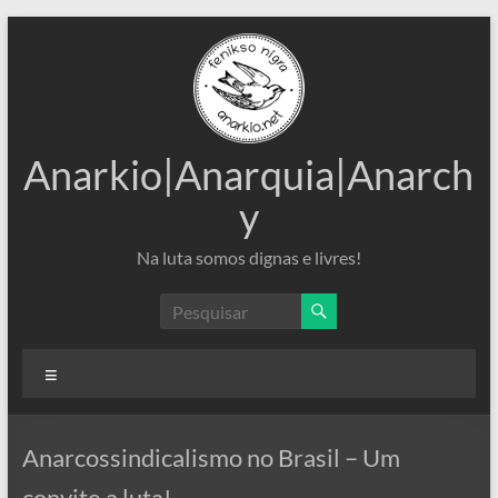
Pular
para
o
conteúdo
Anarkio|Anarquia|Anarch
y
Na luta somos dignas e livres!
Menu
Anarcossindicalismo no Brasil – Um
convite a luta!