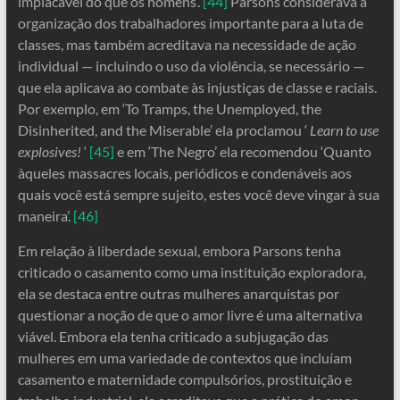
implacável do que os homens’.
[44]
Parsons considerava a
organização dos trabalhadores importante para a luta de
classes, mas também acreditava na necessidade de ação
individual — incluindo o uso da violência, se necessário —
que ela aplicava ao combate às injustiças de classe e raciais.
Por exemplo, em ‘To Tramps, the Unemployed, the
Disinherited, and the Miserable’ ela proclamou ‘
Learn to use
explosives!
‘
[45]
e em ‘The Negro’ ela recomendou ‘Quanto
àqueles massacres locais, periódicos e condenáveis ​​aos
quais você está sempre sujeito, estes você deve vingar à sua
maneira’.
[46]
Em relação à liberdade sexual, embora Parsons tenha
criticado o casamento como uma instituição exploradora,
ela se destaca entre outras mulheres anarquistas por
questionar a noção de que o amor livre é uma alternativa
viável. Embora ela tenha criticado a subjugação das
mulheres em uma variedade de contextos que incluíam
casamento e maternidade compulsórios, prostituição e