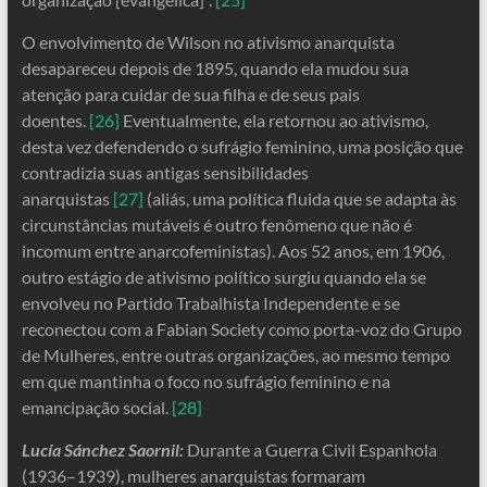
O envolvimento de Wilson no ativismo anarquista
desapareceu depois de 1895, quando ela mudou sua
atenção para cuidar de sua filha e de seus pais
doentes.
[26]
Eventualmente, ela retornou ao ativismo,
desta vez defendendo o sufrágio feminino, uma posição que
contradizia suas antigas sensibilidades
anarquistas
[27]
(aliás, uma política fluida que se adapta às
circunstâncias mutáveis ​​é outro fenômeno que não é
incomum entre anarcofeministas). Aos 52 anos, em 1906,
outro estágio de ativismo político surgiu quando ela se
envolveu no Partido Trabalhista Independente e se
reconectou com a Fabian Society como porta-voz do Grupo
de Mulheres, entre outras organizações, ao mesmo tempo
em que mantinha o foco no sufrágio feminino e na
emancipação social.
[28]
Lucía Sánchez Saornil:
Durante a Guerra Civil Espanhola
(1936–1939), mulheres anarquistas formaram