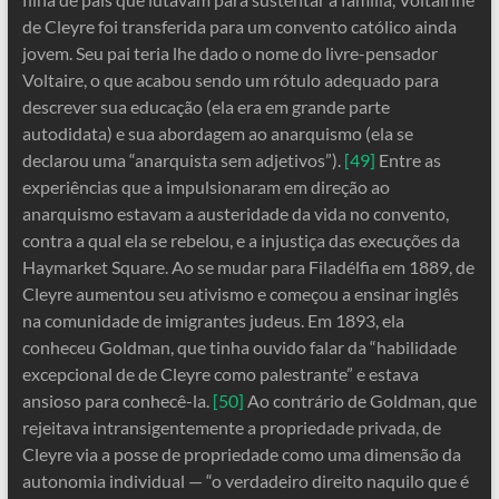
de Cleyre foi transferida para um convento católico ainda
jovem. Seu pai teria lhe dado o nome do livre-pensador
Voltaire, o que acabou sendo um rótulo adequado para
descrever sua educação (ela era em grande parte
autodidata) e sua abordagem ao anarquismo (ela se
declarou uma “anarquista sem adjetivos”).
[49]
Entre as
experiências que a impulsionaram em direção ao
anarquismo estavam a austeridade da vida no convento,
contra a qual ela se rebelou, e a injustiça das execuções da
Haymarket Square. Ao se mudar para Filadélfia em 1889, de
Cleyre aumentou seu ativismo e começou a ensinar inglês
na comunidade de imigrantes judeus. Em 1893, ela
conheceu Goldman, que tinha ouvido falar da “habilidade
excepcional de de Cleyre como palestrante” e estava
ansioso para conhecê-la.
[50]
Ao contrário de Goldman, que
rejeitava intransigentemente a propriedade privada, de
Cleyre via a posse de propriedade como uma dimensão da
autonomia individual — “o verdadeiro direito naquilo que é