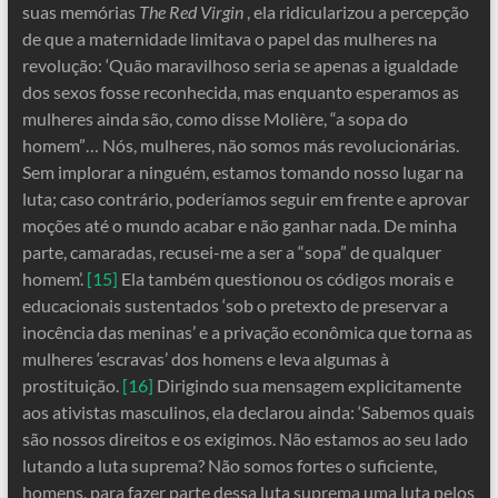
suas memórias
The Red Virgin
, ela ridicularizou a percepção
de que a maternidade limitava o papel das mulheres na
revolução: ‘Quão maravilhoso seria se apenas a igualdade
dos sexos fosse reconhecida, mas enquanto esperamos as
mulheres ainda são, como disse Molière, “a sopa do
homem”… Nós, mulheres, não somos más revolucionárias.
Sem implorar a ninguém, estamos tomando nosso lugar na
luta; caso contrário, poderíamos seguir em frente e aprovar
moções até o mundo acabar e não ganhar nada. De minha
parte, camaradas, recusei-me a ser a “sopa” de qualquer
homem’.
[15]
Ela também questionou os códigos morais e
educacionais sustentados ‘sob o pretexto de preservar a
inocência das meninas’ e a privação econômica que torna as
mulheres ‘escravas’ dos homens e leva algumas à
prostituição.
[16]
Dirigindo sua mensagem explicitamente
aos ativistas masculinos, ela declarou ainda: ‘Sabemos quais
são nossos direitos e os exigimos. Não estamos ao seu lado
lutando a luta suprema? Não somos fortes o suficiente,
homens, para fazer parte dessa luta suprema uma luta pelos