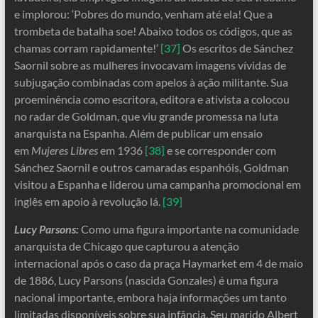
e implorou: ‘Pobres do mundo, venham até ela! Que a
trombeta de batalha soe! Abaixo todos os códigos, que as
chamas corram rapidamente!’
[37]
Os escritos de Sánchez
Saornil sobre as mulheres invocavam imagens vívidas de
subjugação combinadas com apelos à ação militante. Sua
proeminência como escritora, editora e ativista a colocou
no radar de Goldman, que viu grande promessa na luta
anarquista na Espanha. Além de publicar um ensaio
em
Mujeres Libres
em 1936
[38]
e se corresponder com
Sánchez Saornil e outros camaradas espanhóis, Goldman
visitou a Espanha e liderou uma campanha promocional em
inglês em apoio à revolução lá.
[39]
Lucy Parsons:
Como uma figura importante na comunidade
anarquista de Chicago que capturou a atenção
internacional após o caso da praça Haymarket em 4 de maio
de 1886, Lucy Parsons (nascida Gonzales) é uma figura
nacional importante, embora haja informações um tanto
limitadas disponíveis sobre sua infância. Seu marido Albert