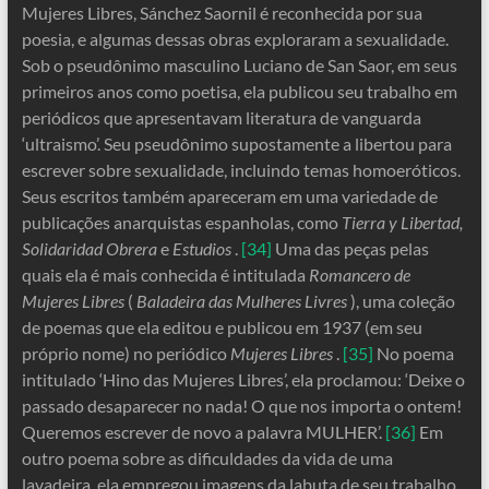
Mujeres Libres, Sánchez Saornil é reconhecida por sua
poesia, e algumas dessas obras exploraram a sexualidade.
Sob o pseudônimo masculino Luciano de San Saor, em seus
primeiros anos como poetisa, ela publicou seu trabalho em
periódicos que apresentavam literatura de vanguarda
‘ultraismo’. Seu pseudônimo supostamente a libertou para
escrever sobre sexualidade, incluindo temas homoeróticos.
Seus escritos também apareceram em uma variedade de
publicações anarquistas espanholas, como
Tierra y Libertad,
Solidaridad Obrera
e
Estudios
.
[34]
Uma das peças pelas
quais ela é mais conhecida é intitulada
Romancero de
Mujeres Libres
(
Baladeira das Mulheres Livres
), uma coleção
de poemas que ela editou e publicou em 1937 (em seu
próprio nome) no periódico
Mujeres Libres
.
[35]
No poema
intitulado ‘Hino das Mujeres Libres’, ela proclamou: ‘Deixe o
passado desaparecer no nada! O que nos importa o ontem!
Queremos escrever de novo a palavra MULHER’.
[36]
Em
outro poema sobre as dificuldades da vida de uma
lavadeira, ela empregou imagens da labuta de seu trabalho