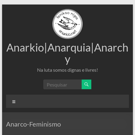
Pular
para
o
conteúdo
Anarkio|Anarquia|Anarch
y
Na luta somos dignas e livres!
Menu
Anarco-Feminismo