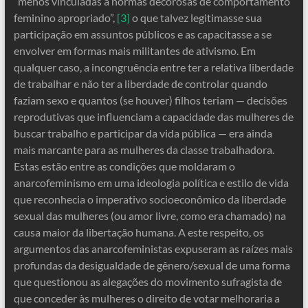
“menos vinculadas a normas decorosas de comportamento
feminino apropriado”,
[3]
o que talvez legitimasse sua
participação em assuntos públicos e as capacitasse a se
envolver em formas mais militantes de ativismo. Em
qualquer caso, a incongruência entre ter a relativa liberdade
de trabalhar e não ter a liberdade de controlar quando
faziam sexo e quantos (se houver) filhos teriam — decisões
reprodutivas que influenciam a capacidade das mulheres de
buscar trabalho e participar da vida pública — era ainda
mais marcante para as mulheres da classe trabalhadora.
Estas estão entre as condições que moldaram o
anarcofeminismo em uma ideologia política e estilo de vida
que reconhecia o imperativo socioeconômico da liberdade
sexual das mulheres (ou amor livre, como era chamado) na
causa maior da libertação humana. A este respeito, os
argumentos das anarcofeministas expuseram as raízes mais
profundas da desigualdade de gênero/sexual de uma forma
que questionou as alegações do movimento sufragista de
que conceder às mulheres o direito de votar melhoraria a