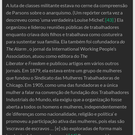
A luta de classes militante estava no cerne da compreensão
de Parsons sobre o anarquismo. (Um repórter certa vez a
descreveu como ‘uma verdadeira Louise Michel’.
[43]
) Ela
organizou e liderou reuniões públicas de trabalhadores
enquanto criava dois filhos e trabalhava como costureira
para sustentar sua família. Ela também foi cofundadora
do
The Alarm
, o jornal da International Working People’s
Association, atuou como editora do
The
Liberator
e
Freedom
e publicou artigos em vários outros
jornais. Em 1879, ela estava entre um grupo de mulheres
que fundou o Sindicato das Mulheres Trabalhadoras de
Chicago. Em 1905, como uma das fundadoras e a única
mulher a falar na convenção de fundação dos Trabalhadores
Industriais do Mundo, ela exigiu que a organização fosse
aberta a todos os homens e mulheres, independentemente
de ‘diferenças como nacionalidade, religião e política’ e
promoveu a participação ativa das mulheres, pois elas são
‘escravas de escravos … [e] são exploradas de forma mais