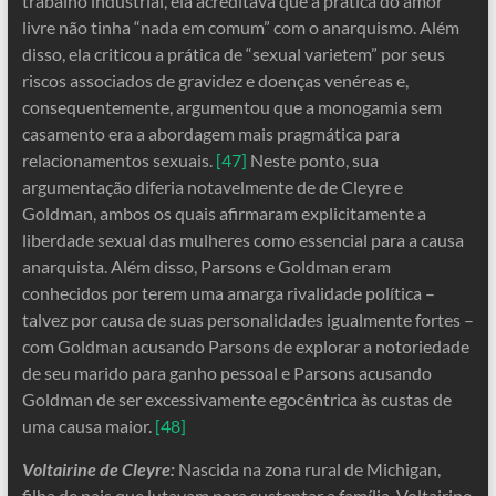
trabalho industrial, ela acreditava que a prática do amor
livre não tinha “nada em comum” com o anarquismo. Além
disso, ela criticou a prática de “sexual varietem” por seus
riscos associados de gravidez e doenças venéreas e,
consequentemente, argumentou que a monogamia sem
casamento era a abordagem mais pragmática para
relacionamentos sexuais.
[47]
Neste ponto, sua
argumentação diferia notavelmente de de Cleyre e
Goldman, ambos os quais afirmaram explicitamente a
liberdade sexual das mulheres como essencial para a causa
anarquista. Além disso, Parsons e Goldman eram
conhecidos por terem uma amarga rivalidade política –
talvez por causa de suas personalidades igualmente fortes –
com Goldman acusando Parsons de explorar a notoriedade
de seu marido para ganho pessoal e Parsons acusando
Goldman de ser excessivamente egocêntrica às custas de
uma causa maior.
[48]
Voltairine de Cleyre:
Nascida na zona rural de Michigan,
filha de pais que lutavam para sustentar a família, Voltairine