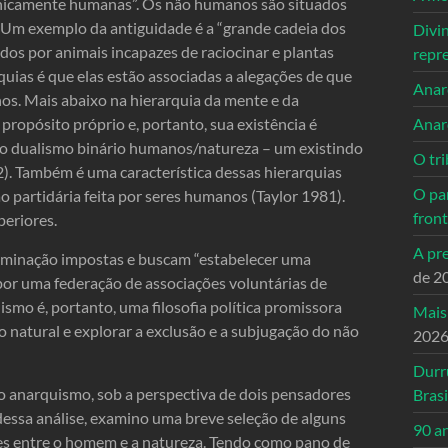
unicamente humanas”. Os não humanos são situados
 Um exemplo da antiguidade é a “grande cadeia dos
Divi
dos por animais incapazes de raciocinar e plantas
repr
rquias é que elas estão associadas a alegações de que
Anarc
s. Mais abaixo na hierarquia da mente e da
ropósito próprio e, portanto, sua existência é
Anar
a o dualismo binário humanos/natureza – um existindo
O tri
. Também é uma característica dessas hierarquias
O pa
 partidária feita por seres humanos (Taylor 1981).
front
eriores.
A pre
 dominação impostas e buscam “estabelecer uma
de 2
por uma federação de associações voluntárias de
uismo é, portanto, uma filosofia política promissora
Mais
natural e explorar a exclusão e a subjugação do não
202
Durr
 anarquismo, sob a perspectiva de dois pensadores
Brasi
dessa análise, examino uma breve seleção de alguns
90 a
ões entre o homem e a natureza. Tendo como pano de