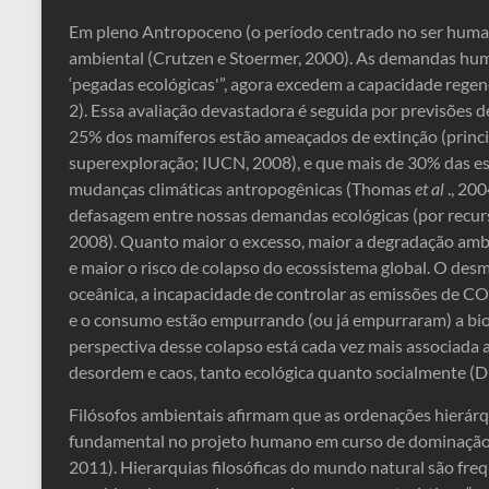
Em pleno Antropoceno (o período centrado no ser human
ambiental (Crutzen e Stoermer, 2000). As demandas huma
‘pegadas ecológicas'”, agora excedem a capacidade rege
2). Essa avaliação devastadora é seguida por previsões 
25% dos mamíferos estão ameaçados de extinção (princi
superexploração; IUCN, 2008), e que mais de 30% das es
mudanças climáticas antropogênicas (Thomas
et al
., 200
defasagem entre nossas demandas ecológicas (por recur
2008). Quanto maior o excesso, maior a degradação ambi
e maior o risco de colapso do ecossistema global. O de
oceânica, a incapacidade de controlar as emissões de C
e o consumo estão empurrando (ou já empurraram) a bios
perspectiva desse colapso está cada vez mais associada a 
desordem e caos, tanto ecológica quanto socialmente (
Filósofos ambientais afirmam que as ordenações hierá
fundamental no projeto humano em curso de dominação
2011). Hierarquias filosóficas do mundo natural são f