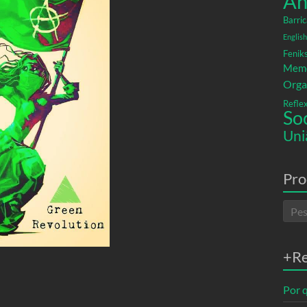
An
Barric
English
Fenik
Memó
Orga
Refle
So
Uni
Pro
+R
Por q