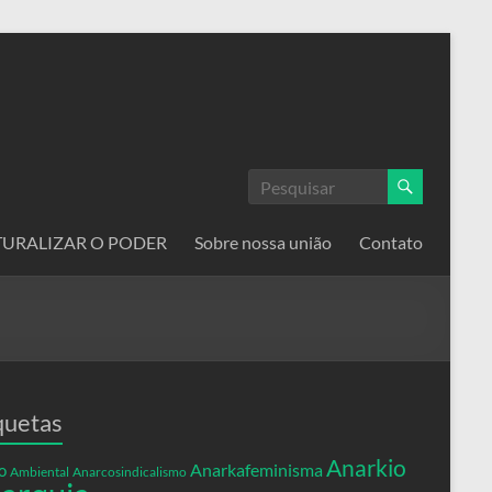
ATURALIZAR O PODER
Sobre nossa união
Contato
quetas
Anarkio
Anarkafeminisma
o
Ambiental
Anarcosindicalismo