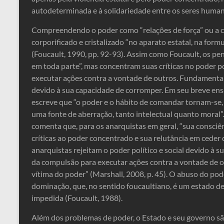
autodeterminada e à solidariedade entre os seres human
Compreendendo o poder como “relações de força” ou a ca
corporificado e cristalizado “no aparato estatal, na form
(Foucault, 1990, pp. 92-93). Assim como Foucault, os p
em toda parte”, mas concentram suas críticas no poder pol
executar ações contra a vontade de outros. Fundamental
devido à sua capacidade de corromper. Em seu breve en
escreve que “o poder e o hábito de comandar tornam-se,
uma fonte de aberração, tanto intelectual quanto moral”.
comenta que, para os anarquistas em geral, “sua consciê
críticas ao poder concentrado e sua relutância em ceder 
anarquistas rejeitam o poder político e social devido à 
da compulsão para executar ações contra a vontade de ou
vítima do poder” (Marshall, 2008, p. 45). O abuso do pod
dominação, que, no sentido foucaultiano, é um estado d
impedida (Foucault, 1988).
Além dos problemas de poder, o Estado e seu governo são