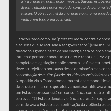
a hierarquia e a dominação impostas. Buscam estabelecer
descentralizada e autorregulada, constituída por uma fed
e iguais. O objetivo final da anarquia é criar uma socied
realizarem todo o seu potencial.
Caracterizado como um “protesto moral contra a opressã
e aqueles que se recusam a ser governados” (Marshall 200
direcionou grande parte de sua energia para os problem
influente pensador anarquista Peter Kropotkin (1969, 
completo de legislação e policiamento… a fim de submet
deve ser rejeitado por causa dessa dominação e da concen
concentração de muitas funções da vida das sociedades nas
Kropotkin via o Estado como uma entidade monolítica qu
de se determinarem e que efetivamente se infiltrava e m
um Estado opressor está em consonância com outro infl
escreveu: “O Estado denota violência, opressão, explora
considerava o Estado a personificação da violência e d
apenas pela violência estatal e pelo poder concentrado,