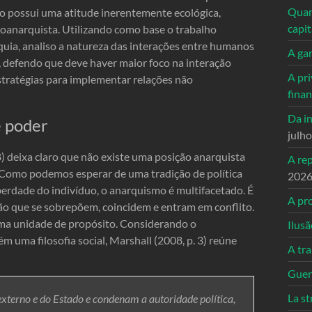
Quand
o possui uma atitude inerentemente ecológica,
capi
oanarquista. Utilizando como base o trabalho
uia, analiso a natureza das interações entre humanos
A ga
 defendo que deve haver maior foco na interação
A pri
tratégias para implementar relações não
fina
Da in
e poder
julh
) deixa claro que não existe uma posição anarquista
A re
s. Como podemos esperar de uma tradição de política
202
liberdade do indivíduo, o anarquismo é multifacetado. É
A pro
ção que se sobrepõem, coincidem e entram em conflito.
ma unidade de propósito. Considerando o
Ilusã
uma filosofia social, Marshall (2008, p. 3) reúne
A tr
Guerr
La st
externo e do Estado e condenam a autoridade política,