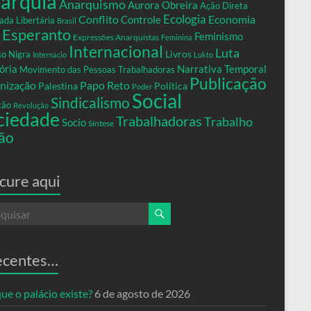
arquia
Anarquismo
Aurora Obreira
Ação Direta
Conflito
Ecologia
Controle
Economia
ada Libertária
Brasil
Esperanto
Feminismo
Expressões Anarquistas
Feminina
Internacional
Luta
Livros
so Nigra
Internacio
Lukto
ria
Narrativa Temporal
Movimento das Pessoas Trabalhadoras
Publicação
nização
Papo Reto
Palestina
Política
Poder
Social
Sindicalismo
xão
Revolução
ciedade
Trabalhadoras
Trabalho
Socio
Síntese
ão
cure aqui
ecentes…
ue o palácio existe?
6 de agosto de 2026