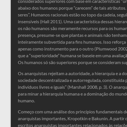
considerados superiores com base em características “
abaixo dos humanos porque “carecem” de tais atributos.
seres”. Humanos racionais estão no topo da cadeia, segui
insensíveis (Hall 2011). Uma característica dessas hiera
os não humanos são meramente recursos para os humano
presença, presume-se que plantas e animais não tenham p
inteiramente subvertida para fins humanos. Isso reforç
apenas como instrumento para o outro (Plumwood 2002)
que a “superioridade” humana se baseie em uma avaliação
Os humanos só são superiores porque se consideram sup
Os anarquistas rejeitam a autoridade, a hierarquia e a
sociedade descentralizada e autorregulada, constituída 
indivíduos livres e iguais” (Marshall 2008, p. 3). O anarq
para minar a hierarquia humana e a dominação do mundo 
humano.
Começo com uma análise dos princípios fundamentais do
anarquistas importantes, Kropotkin e Bakunin. A partir 
escritos anarquistas importantes relacionados às relaç