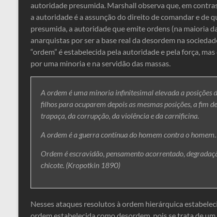
autoridade presumida. Marshall observa que, em contra
a autoridade é a assunção do direito de comandar e de 
presumida, a autoridade que emite ordens (na maioria das
anarquistas por ser a base real da desordem na socieda
“ordem” é estabelecida pela autoridade e pela força, ma
por uma minoria e na servidão das massas.
A ordem é uma minoria infinitesimal elevada a posições de
filhos para ocuparem depois as mesmas posições, a fim d
trapaça, da corrupção, da violência e da carnificina.
A ordem é a guerra contínua do homem contra o homem
Ordem é escravidão, pensamento acorrentado, degradaçã
chicote. (Kropotkin 1890)
Nesses ataques resolutos à ordem hierárquica estabelec
ordem estabelecida como desordem, pois se trata de um