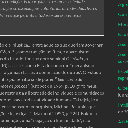
 a condição da anarquia, isto é, uma sociedade
A gre
eração de associações voluntárias de indivíduos livres
Quem
ade livre que permita a todos os seres humanos
Mort
Não 
A se
o e a injustiça… entre aqueles que queriam governar
8, p. 3), como tradição política, o anarquismo
A sei
as do Estado. Em sua obra seminal
O Estado
, o
sust
p. 10) caracterizou o Estado como um “mecanismo
Escal
er algumas classes à dominação de outras”. O Estado
repr
tração territorial de poder, ”
bem como da
 mãos de poucos
” (Kropotkin 1969, p. 10, grifo meu).
O ped
e restringia a liberdade de indivíduos e comunidades
junh
onopolizava toda a atividade humana. Tal rejeição a
Intel
uente pensador anarquista, Michael Bakunin, que
de 2
ção e injustiça…” (Maximoff 1953, p. 224). Bakunin
a dominação; uma “negação da humanidade”, não
A fáb
 mas também por sua oposição direta à liberdade