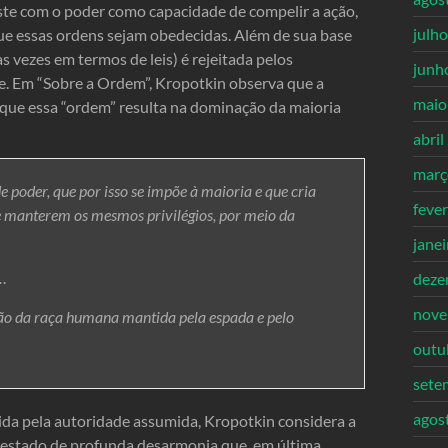
ste com o poder como capacidade de compelir a ação,
julh
que essas ordens sejam obedecidas. Além de sua base
 vezes em termos de leis) é rejeitada pelos
junh
de. Em “Sobre a Ordem”, Kropotkin observa que a
maio
s que essa “ordem” resulta na dominação da maioria
abril
març
 poder, que por isso se impõe à maioria e que cria
feve
e manterem os mesmos privilégios, por meio da
jane
…
deze
nove
o da raça humana mantida pela espada e pelo
outu
sete
agos
ida pela autoridade assumida, Kropotkin considera a
 estado de profunda desarmonia que, em última