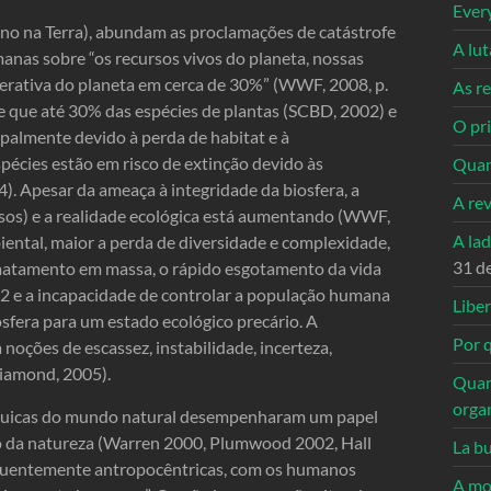
Ever
o na Terra), abundam as proclamações de catástrofe
A lu
nas sobre “os recursos vivos do planeta, nossas
nerativa do planeta em cerca de 30%” (WWF, 2008, p.
As re
de que até 30% das espécies de plantas (SCBD, 2002) e
O pri
palmente devido à perda de habitat e à
pécies estão em risco de extinção devido às
Quan
4). Apesar da ameaça à integridade da biosfera, a
A re
sos) e a realidade ecológica está aumentando (WWF,
A la
ental, maior a perda de diversidade e complexidade,
31 d
smatamento em massa, o rápido esgotamento da vida
O2 e a incapacidade de controlar a população humana
Libe
fera para um estado ecológico precário. A
Por q
noções de escassez, instabilidade, incerteza,
Diamond, 2005).
Quan
orga
rquicas do mundo natural desempenharam um papel
 da natureza (Warren 2000, Plumwood 2002, Hall
La bu
requentemente antropocêntricas, com os humanos
A mo