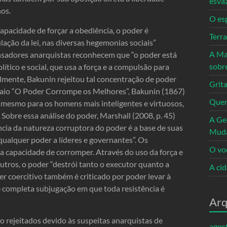
esva
os.
O es
pacidade de forçar a obediência, o poder é
Terr
ulação da lei, nas diversas hegemonias sociais”
A Ma
ensadores anarquistas reconhecem que “o poder está
sobr
ítico e social, que usa a força e a compulsão para
mente, Bakunin rejeitou tal concentração de poder
Grita
saio “O Poder Corrompe os Melhores”, Bakunin (1867)
Quem
 mesmo para os homens mais inteligentes e virtuosos,
 Sobre essa análise do poder, Marshall (2008, p. 45)
A Ge
ncia da natureza corruptora do poder é a base de suas
Mud
qualquer poder a líderes e governantes”. Os
O vo
sua capacidade de corromper. Através do uso da força e
tros, o poder “destrói tanto o executor quanto a
A ci
er coercitivo também é criticado por poder levar à
e completa subjugação em que toda resistência é
Arq
 rejeitados devido às suspeitas anarquistas de
agos