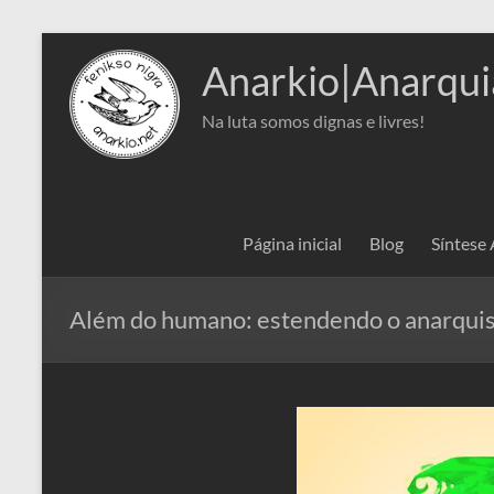
Pular
para
Anarkio|Anarqui
o
conteúdo
Na luta somos dignas e livres!
Página inicial
Blog
Síntese
Além do humano: estendendo o anarqui