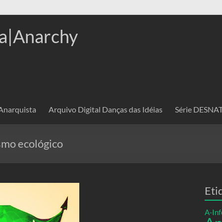
a|Anarchy
 Anarquista
Arquivo Digital Danças das Idéias
Série DESN
smo ecológico
Eti
A-Inf