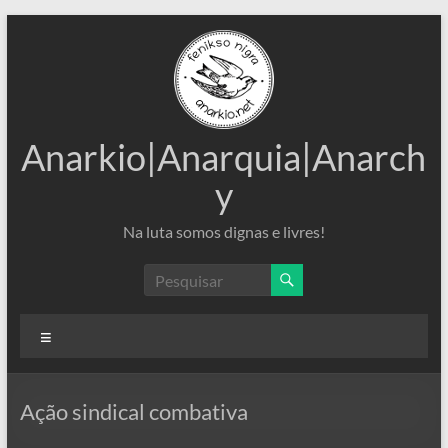
Pular
para
o
conteúdo
Anarkio|Anarquia|Anarch
y
Na luta somos dignas e livres!
Menu
Ação sindical combativa