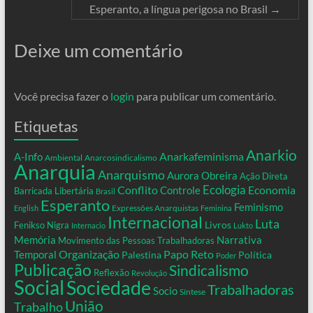
Esperanto, a língua perigosa no Brasil
→
Deixe um comentário
Você precisa fazer o
login
para publicar um comentário.
Etiquetas
Anarkio
Anarkafeminisma
A-Info
Ambiental
Anarcosindicalismo
Anarquia
Anarquismo
Aurora Obreira
Ação Direta
Conflito
Ecologia
Controle
Economia
Barricada Libertária
Brasil
Esperanto
Feminismo
Expressões Anarquistas
English
Feminina
Internacional
Luta
Livros
Fenikso Nigra
Internacio
Lukto
Memória
Narrativa
Movimento das Pessoas Trabalhadoras
Organização
Temporal
Papo Reto
Palestina
Política
Poder
Publicação
Sindicalismo
Reflexão
Revolução
Social
Sociedade
Trabalhadoras
Socio
Síntese
União
Trabalho