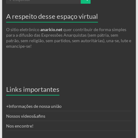
A respeito desse espaço virtual
O sitio eletrônico
anarkio.net
quer contribuir de forma simples
para a difusão das Expressões Anarquistas (sem pátria, sem
patrão, sem religião, sem partidos, sem autoritárias), una-se, lute e
emancipe-se!
Links importantes
+Informações de nossa união
Nossos videos&afins
Nos encontre!