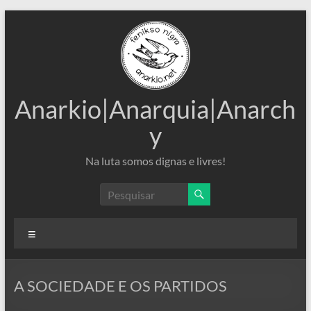
Pular
para
o
conteúdo
Anarkio|Anarquia|Anarch
y
Na luta somos dignas e livres!
Menu
A SOCIEDADE E OS PARTIDOS