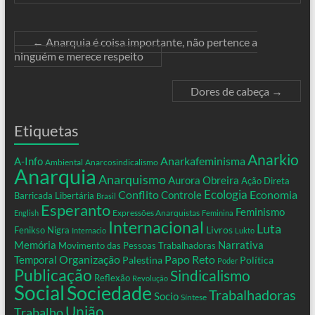
←
Anarquia é coisa importante, não pertence a
ninguém e merece respeito
Dores de cabeça
→
Etiquetas
Anarkio
Anarkafeminisma
A-Info
Ambiental
Anarcosindicalismo
Anarquia
Anarquismo
Aurora Obreira
Ação Direta
Conflito
Ecologia
Controle
Economia
Barricada Libertária
Brasil
Esperanto
Feminismo
Expressões Anarquistas
English
Feminina
Internacional
Luta
Livros
Fenikso Nigra
Internacio
Lukto
Memória
Narrativa
Movimento das Pessoas Trabalhadoras
Organização
Temporal
Papo Reto
Palestina
Política
Poder
Publicação
Sindicalismo
Reflexão
Revolução
Social
Sociedade
Trabalhadoras
Socio
Síntese
União
Trabalho