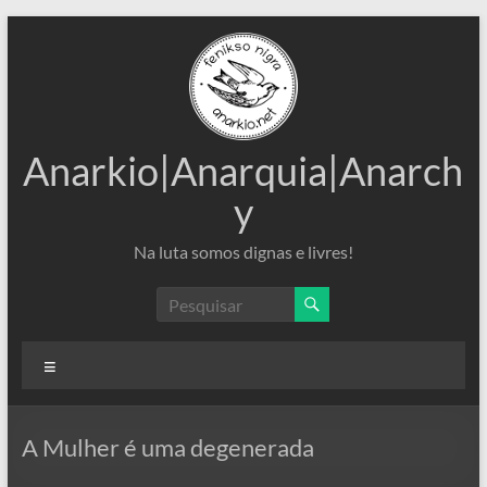
Pular
para
o
conteúdo
Anarkio|Anarquia|Anarch
y
Na luta somos dignas e livres!
Menu
A Mulher é uma degenerada