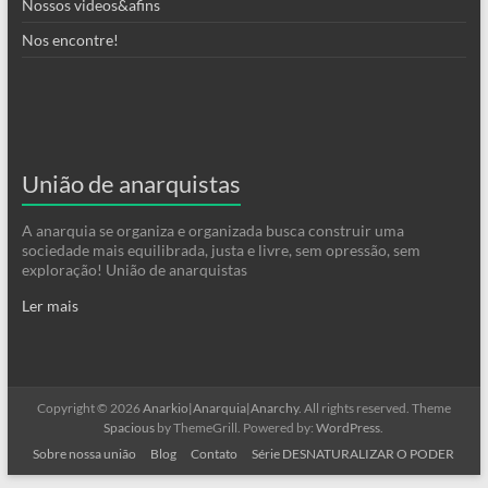
Nossos videos&afins
Nos encontre!
União de anarquistas
A anarquia se organiza e organizada busca construir uma
sociedade mais equilibrada, justa e livre, sem opressão, sem
exploração! União de anarquistas
Ler mais
Copyright © 2026
Anarkio|Anarquia|Anarchy
. All rights reserved. Theme
Spacious
by ThemeGrill. Powered by:
WordPress
.
Sobre nossa união
Blog
Contato
Série DESNATURALIZAR O PODER