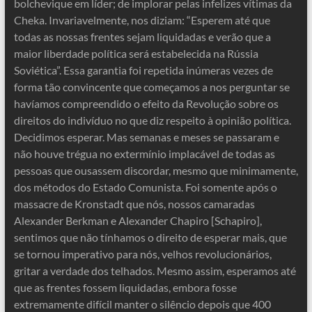
bolchevique em líder; de implorar pelas infelizes vítimas da
Cheka. Invariavelmente, nos diziam: “Esperem até que
todas as nossas frentes sejam liquidadas e verão que a
maior liberdade política será estabelecida na Rússia
Soviética”. Essa garantia foi repetida inúmeras vezes de
forma tão convincente que começamos a nos perguntar se
havíamos compreendido o efeito da Revolução sobre os
direitos do indivíduo no que diz respeito à opinião política.
Decidimos esperar. Mas semanas e meses se passaram e
não houve trégua no extermínio implacável de todas as
pessoas que ousassem discordar, mesmo que minimamente,
dos métodos do Estado Comunista. Foi somente após o
massacre de Kronstadt que nós, nossos camaradas
Alexander Berkman e Alexander Chapiro [Schapiro],
sentimos que não tínhamos o direito de esperar mais, que
se tornou imperativo para nós, velhos revolucionários,
gritar a verdade dos telhados. Mesmo assim, esperamos até
que as frentes fossem liquidadas, embora fosse
extremamente difícil manter o silêncio depois que 400