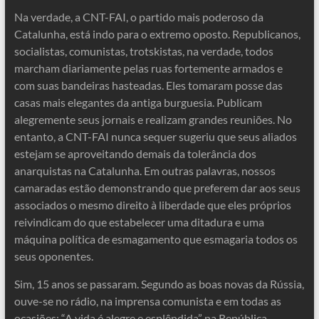
Na verdade, a CNT-FAI, o partido mais poderoso da
Catalunha, está indo para o extremo oposto. Republicanos,
socialistas, comunistas, trotskistas, na verdade, todos
marcham diariamente pelas ruas fortemente armados e
com suas bandeiras hasteadas. Eles tomaram posse das
casas mais elegantes da antiga burguesia. Publicam
alegremente seus jornais e realizam grandes reuniões. No
entanto, a CNT-FAI nunca sequer sugeriu que seus aliados
estejam se aproveitando demais da tolerância dos
anarquistas na Catalunha. Em outras palavras, nossos
camaradas estão demonstrando que preferem dar aos seus
associados o mesmo direito à liberdade que eles próprios
reivindicam do que estabelecer uma ditadura e uma
máquina política de esmagamento que esmagaria todos os
seus oponentes.
Sim, 15 anos se passaram. Segundo as boas novas da Rússia,
ouve-se no rádio, na imprensa comunista e em todas as
ocasiões: “A vida é alegre e esplêndida” na República