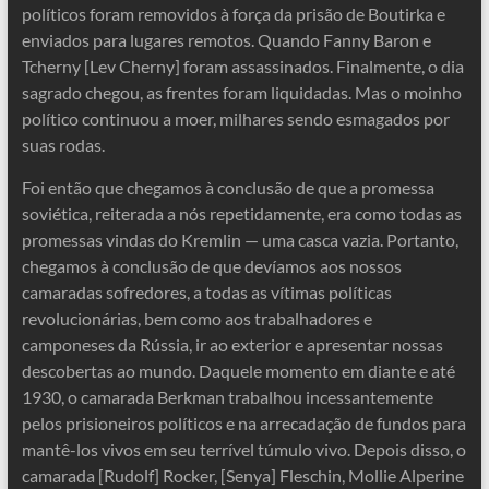
políticos foram removidos à força da prisão de Boutirka e
enviados para lugares remotos. Quando Fanny Baron e
Tcherny [Lev Cherny] foram assassinados. Finalmente, o dia
sagrado chegou, as frentes foram liquidadas. Mas o moinho
político continuou a moer, milhares sendo esmagados por
suas rodas.
Foi então que chegamos à conclusão de que a promessa
soviética, reiterada a nós repetidamente, era como todas as
promessas vindas do Kremlin — uma casca vazia. Portanto,
chegamos à conclusão de que devíamos aos nossos
camaradas sofredores, a todas as vítimas políticas
revolucionárias, bem como aos trabalhadores e
camponeses da Rússia, ir ao exterior e apresentar nossas
descobertas ao mundo. Daquele momento em diante e até
1930, o camarada Berkman trabalhou incessantemente
pelos prisioneiros políticos e na arrecadação de fundos para
mantê-los vivos em seu terrível túmulo vivo. Depois disso, o
camarada [Rudolf] Rocker, [Senya] Fleschin, Mollie Alperine