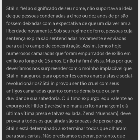
Stálin, fiel ao significado de seu nome, não suportava a ideia
de que pessoas condenadas a cinco ou dez anos de prisão
fossem deixadas com a expectativa de que um dia veriam a
liberdade novamente. Sob seu regime de ferro, pessoas cuja
sentença expira são sentenciadas novamente e enviadas
para outro campo de concentração. Assim, temos hoje
numerosos camaradas que foram empurrados de exílio em
exílio ao longo de 15 anos. E não há fim à vista. Mas por que
deveríamos nos surpreender com o moinho implacável que
Stálin inaugurou para oponentes como anarquistas e social-
revolucionários? Stálin provou ser tão cruel com seus
antigos camaradas quanto com os demais que ousam
duvidar de sua sabedoria. O último expurgo, equivalente ao
expurgo de Hitler ([acréscimo manuscrito na margem] e à
última vítima presa e talvez exilada, Zensl Muehsam), deve
provar a todos os que ainda são capazes de pensar que
Stálin está determinado a exterminar todos que olharam
para suas cartas. Não precisamos esperar, portanto, que