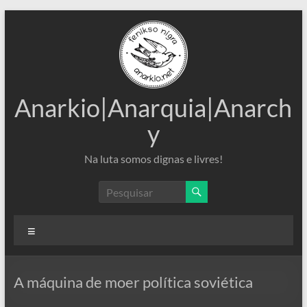
Pular
para
o
conteúdo
Anarkio|Anarquia|Anarch
y
Na luta somos dignas e livres!
Menu
A máquina de moer política soviética