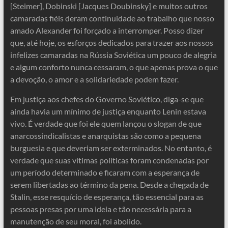
[Steimer], Dobinski [Jacques Doubinsky] e muitos outros
camaradas fiéis deram continuidade ao trabalho que nosso
amado Alexander foi forçado a interromper. Posso dizer
que, até hoje, os esforços dedicados para trazer aos nossos
infelizes camaradas na Rússia Soviética um pouco de alegria
e algum conforto nunca cessaram, o que apenas prova o que
a devoção, o amor e a solidariedade podem fazer.
Em justiça aos chefes do Governo Soviético, diga-se que
ainda havia um mínimo de justiça enquanto Lenin estava
vivo. É verdade que foi ele quem lançou o slogan de que
anarcossindicalistas e anarquistas são como a pequena
burguesia e que deveriam ser exterminados. No entanto, é
verdade que suas vítimas políticas foram condenadas por
um período determinado e ficaram com a esperança de
serem libertadas ao término da pena. Desde a chegada de
Stalin, esse resquício de esperança, tão essencial para as
pessoas presas por uma ideia e tão necessária para a
manutenção de seu moral, foi abolido.