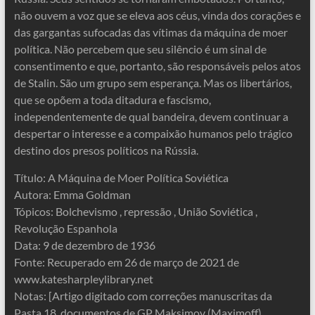
não ouvem a voz que se eleva aos céus, vinda dos corações e
das gargantas sufocadas das vítimas da máquina de moer
política. Não percebem que seu silêncio é um sinal de
consentimento e que, portanto, são responsáveis ​​pelos atos
de Stalin. São um grupo sem esperança. Mas os libertários,
que se opõem a toda ditadura e fascismo,
independentemente de qual bandeira, devem continuar a
despertar o interesse e a compaixão humanos pelo trágico
destino dos presos políticos na Rússia.
Título: A Máquina de Moer Política Soviética
Autora: Emma Goldman
Tópicos: Bolchevismo , repressão , União Soviética ,
Revolução Espanhola
Data: 9 de dezembro de 1936
Fonte: Recuperado em 26 de março de 2021 de
www.katesharpleylibrary.net
Notas: [Artigo digitado com correções manuscritas da
Pasta 18, documentos de GP Maksimov (Maximoff),