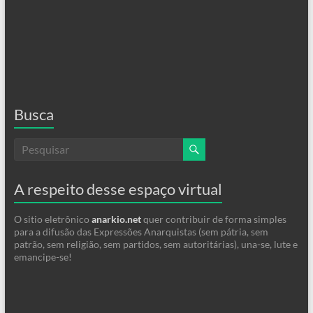
Busca
A respeito desse espaço virtual
O sitio eletrônico
anarkio.net
quer contribuir de forma simples
para a difusão das Expressões Anarquistas (sem pátria, sem
patrão, sem religião, sem partidos, sem autoritárias), una-se, lute e
emancipe-se!