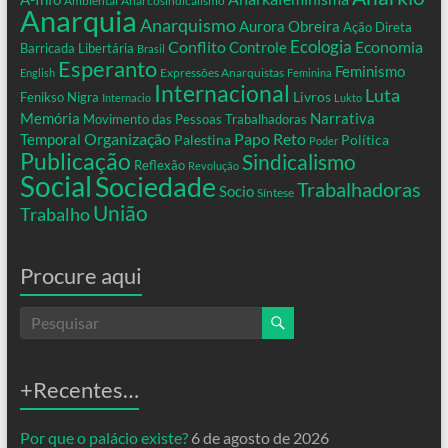
Ambiental
Anarcosindicalismo
Anarquia
Anarquismo
Aurora Obreira
Ação Direta
Conflito
Ecologia
Controle
Economia
Barricada Libertária
Brasil
Esperanto
Feminismo
Expressões Anarquistas
English
Feminina
Internacional
Luta
Livros
Fenikso Nigra
Internacio
Lukto
Memória
Narrativa
Movimento das Pessoas Trabalhadoras
Organização
Temporal
Papo Reto
Palestina
Política
Poder
Publicação
Sindicalismo
Reflexão
Revolução
Social
Sociedade
Trabalhadoras
Socio
Síntese
União
Trabalho
Procure aqui
+Recentes…
Por que o palácio existe?
6 de agosto de 2026