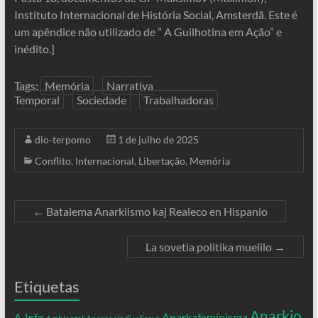
Instituto Internacional de História Social, Amsterdã. Este é
um apêndice não utilizado de ” A Guilhotina em Ação” e
inédito.]
Tags:
Memória
Narrativa
Temporal
Sociedade
Trabalhadoras
dio-terpomo
1 de julho de 2025
Conflito
,
Internacional
,
Libertação
,
Memória
←
Batalema Anarkiismo kaj Realeco en Hispanio
La sovetia politika muelilo
→
Etiquetas
Anarkio
Anarkafeminisma
A-Info