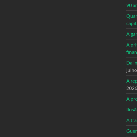
90 a
Quand
capi
A ga
A pri
fina
Da in
julh
A re
202
A pro
Ilusã
A tr
Guerr