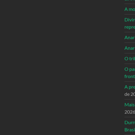
A mo
Divi
repr
Anarc
Anar
O tri
O pa
front
A pre
de 2
Mais
202
Durr
Brasi