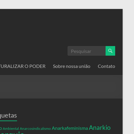
ATURALIZAR O PODER
Sobre nossa união
Contato
quetas
Anarkio
Anarkafeminisma
o
Ambiental
Anarcosindicalismo