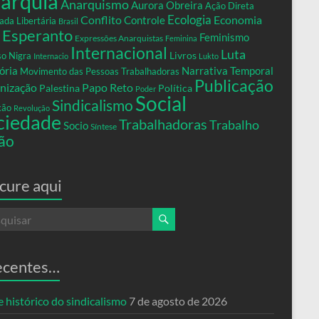
arquia
Anarquismo
Aurora Obreira
Ação Direta
Conflito
Ecologia
Controle
Economia
ada Libertária
Brasil
Esperanto
Feminismo
Expressões Anarquistas
Feminina
Internacional
Luta
Livros
so Nigra
Internacio
Lukto
ria
Narrativa Temporal
Movimento das Pessoas Trabalhadoras
Publicação
nização
Papo Reto
Palestina
Política
Poder
Social
Sindicalismo
xão
Revolução
ciedade
Trabalhadoras
Trabalho
Socio
Síntese
ão
cure aqui
ecentes…
 histórico do sindicalismo
7 de agosto de 2026