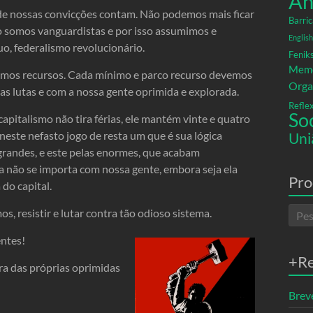
An
 de nossas convicções contam. Não podemos mais ficar
Barric
o somos vanguardistas e por isso assumimos e
English
o, federalismo revolucionário.
Fenik
Memó
emos recursos. Cada mínimo e parco recurso devemos
Orga
as lutas e com a nossa gente oprimida e explorada.
Refle
So
 capitalismo não tira férias, ele mantém vinte e quatro
este nefasto jogo de resta um que é sua lógica
Uni
grandes, e este pelas enormes, que acabam
ca não se importa com nossa gente, embora seja ela
Pro
do capital.
 resistir e lutar contra tão odioso sistema.
entes!
+R
ra das próprias oprimidas
Breve