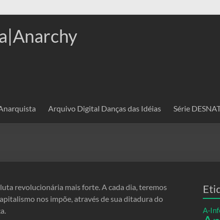
a|Anarchy
 Anarquista
Arquivo Digital Danças das Idéias
Série DESN
uta revolucionária mais forte. A cada dia, teremos
Eti
capitalismo nos impõe, através de sua ditadura do
a.
A-Inf