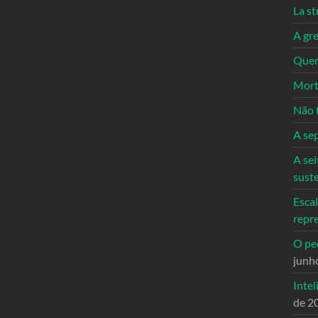
La st
A gre
Quem
Mort
Não 
A se
A sei
sust
Escal
repr
O ped
junh
Intel
de 2