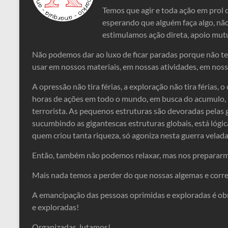
Temos que agir e toda ação em prol
esperando que alguém faça algo, nã
estimulamos ação direta, apoio mutu
Não podemos dar ao luxo de ficar paradas porque não t
usar em nossos materiais, em nossas atividades, em noss
A opressão não tira férias, a exploração não tira férias, o
horas de ações em todo o mundo, em busca do acumulo, n
terrorista. As pequenos estruturas são devoradas pelas 
sucumbindo as gigantescas estruturas globais, está lógi
quem criou tanta riqueza, só agoniza nesta guerra velada 
Então, também não podemos relaxar, mas nos prepararmos,
Mais nada temos a perder do que nossas algemas e corr
A emancipação das pessoas oprimidas e exploradas é ob
e exploradas!
Organizadas, lutamos!