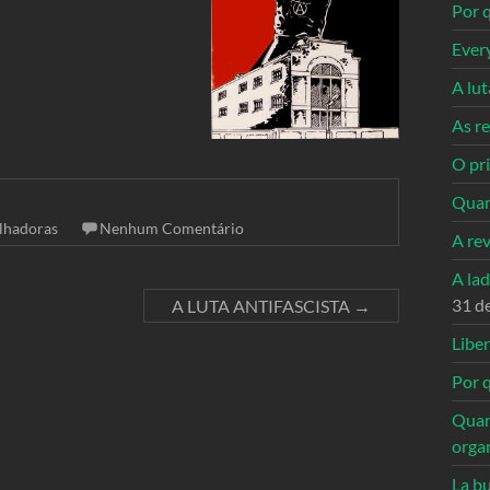
Por q
Ever
A lu
As re
O pri
Quan
lhadoras
Nenhum Comentário
A re
A la
31 d
A LUTA ANTIFASCISTA
→
Libe
Por q
Quan
orga
La bu