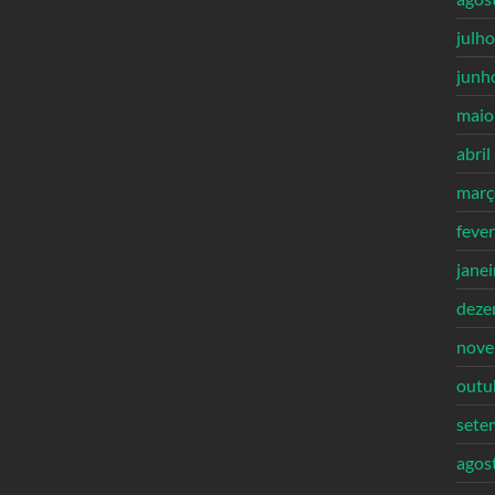
julh
junh
maio
abril
març
feve
jane
deze
nove
outu
sete
agos