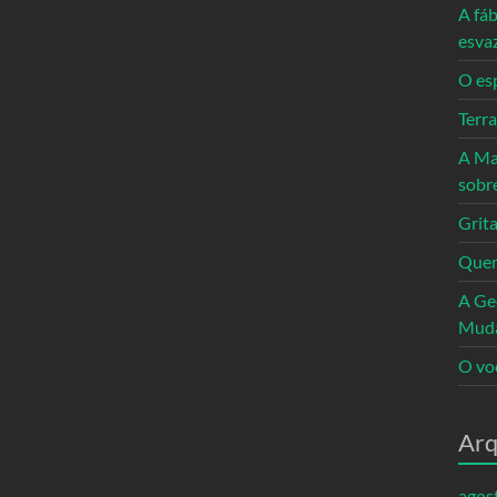
A fáb
esva
O es
Terr
A Ma
sobr
Grita
Quem
A Ge
Mud
O vo
Arq
agos