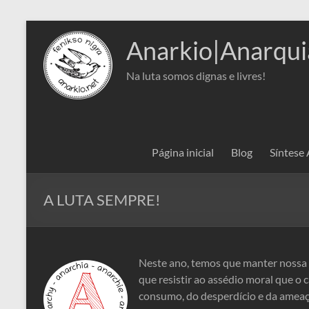
Pular
para
Anarkio|Anarqui
o
conteúdo
Na luta somos dignas e livres!
Página inicial
Blog
Síntese
A LUTA SEMPRE!
Neste ano, temos que manter nossa l
que resistir ao assédio moral que o 
consumo, do desperdício e da ameaç