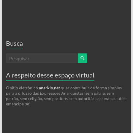
Busca
A respeito desse espaço virtual
O sitio eletrônico
anarkio.net
quer contribuir de forma simples
para a difusão das Expressões Anarquistas (sem pátria, sem
patrão, sem religião, sem partidos, sem autoritárias), una-se, lute e
emancipe-se!