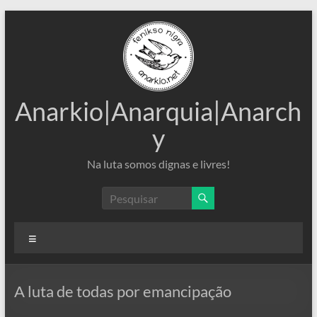
Pular
para
o
conteúdo
Anarkio|Anarquia|Anarch
y
Na luta somos dignas e livres!
Menu
A luta de todas por emancipação