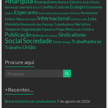
Anarquia
Anarquismo
Aurora Obreira
Ação Direta
Conflito
Ecologia
Controle
Economia
Barricada Libertária
Brasil
Esperanto
Feminismo
Expressões Anarquistas
English
Feminina
Internacional
Luta
Livros
Fenikso Nigra
Internacio
Lukto
Memória
Narrativa
Movimento das Pessoas Trabalhadoras
Organização
Temporal
Papo Reto
Palestina
Política
Poder
Publicação
Sindicalismo
Reflexão
Revolução
Social
Sociedade
Trabalhadoras
Socio
Síntese
União
Trabalho
Procure aqui
+Recentes…
Breve histórico do sindicalismo
7 de agosto de 2026