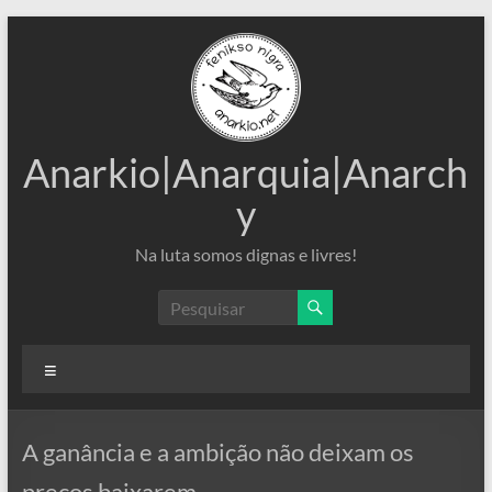
Pular
para
o
conteúdo
Anarkio|Anarquia|Anarch
y
Na luta somos dignas e livres!
Menu
A ganância e a ambição não deixam os
preços baixarem