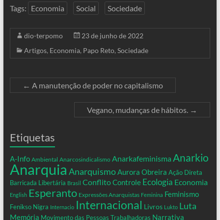
Tags:
Economia
Social
Sociedade
dio-terpomo
23 de junho de 2022
Artigos
,
Economia
,
Papo Reto
,
Sociedade
←
A manutenção de poder no capitalismo
Vegano, mudanças de hábitos.
→
Etiquetas
Anarkio
Anarkafeminisma
A-Info
Ambiental
Anarcosindicalismo
Anarquia
Anarquismo
Aurora Obreira
Ação Direta
Conflito
Ecologia
Controle
Economia
Barricada Libertária
Brasil
Esperanto
Feminismo
Expressões Anarquistas
English
Feminina
Internacional
Luta
Livros
Fenikso Nigra
Internacio
Lukto
Memória
Narrativa
Movimento das Pessoas Trabalhadoras