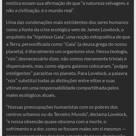
mística ecoam sua afirmação de que “a natureza selvagem, e
não a civilização, é o mundo real”.
Uma das condenações mais estridentes dos seres humanos
como a fonte da crise ecológica vem de James Lovelock, o
arquiteto da “hipótese Gaia”, uma noção mitopoética de que
a Terra, personificada como “Gaia” (a deusa grega do nosso
planeta), é literalmente um organismo vivo. Nessa teologia,
“nós”, desnecessário dizer, não somos meramente triviais e
dispensáveis, mas, como alguns gaianos colocaram, “pulgas
inteligentes” parasitas no planeta. Para Lovelock, a palavra
“nós” substitui todas as distinções entre elites e suas
vítimas em uma responsabilidade compartilhada pelos
males ecológicos atuais.
“Nossas preocupações humanistas com os pobres dos
centros urbanos ou do Terceiro Mundo”, declama Lovelock,
“e nossa obsessão quase obscena com a morte, o
sofrimento e a dor, como se fossem males em si mesmos —
esses pensamentos desviam a mente de nossa dominação