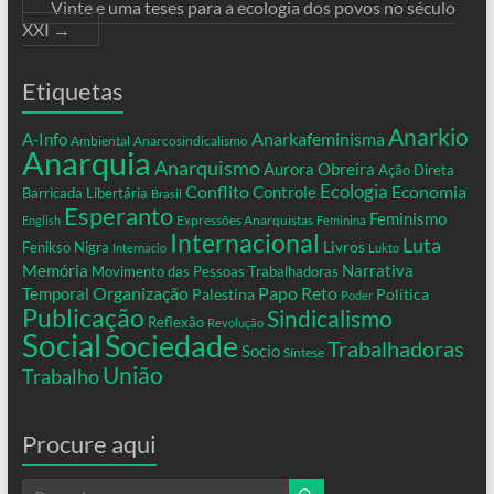
Vinte e uma teses para a ecologia dos povos no século
XXI
→
Etiquetas
Anarkio
Anarkafeminisma
A-Info
Ambiental
Anarcosindicalismo
Anarquia
Anarquismo
Aurora Obreira
Ação Direta
Conflito
Ecologia
Controle
Economia
Barricada Libertária
Brasil
Esperanto
Feminismo
Expressões Anarquistas
English
Feminina
Internacional
Luta
Livros
Fenikso Nigra
Internacio
Lukto
Memória
Narrativa
Movimento das Pessoas Trabalhadoras
Organização
Temporal
Papo Reto
Palestina
Política
Poder
Publicação
Sindicalismo
Reflexão
Revolução
Social
Sociedade
Trabalhadoras
Socio
Síntese
União
Trabalho
Procure aqui