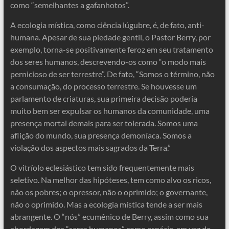
como “semelhantes a gafanhotos”.
A ecologia mística, como ciência lúgubre, é, de fato, anti-
humana. Apesar de sua piedade gentil, o Pastor Berry, por
exemplo, torna-se positivamente feroz em seu tratamento
dos seres humanos, descrevendo-os como “o modo mais
pernicioso de ser terrestre”. De fato, “Somos o término, não
a consumação, do processo terrestre. Se houvesse um
parlamento de criaturas, sua primeira decisão poderia
muito bem ser expulsar os humanos da comunidade, uma
presença mortal demais para ser tolerada. Somos uma
aflição do mundo, sua presença demoníaca. Somos a
violação dos aspectos mais sagrados da Terra.”
O vitríolo eclesiástico tem sido frequentemente mais
seletivo. Na melhor das hipóteses, tem como alvo os ricos,
não os pobres; o opressor, não o oprimido; o governante,
não o oprimido. Mas a ecologia mística tende a ser mais
abrangente. O “nós” ecumênico de Berry, assim como sua
abordagem dos “seres humanos” como espécie, em vez de