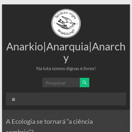
Pular
para
o
conteúdo
Anarkio|Anarquia|Anarch
y
Na luta somos dignas e livres!
Menu
A Ecologia se tornará “a ciência
sombria”?