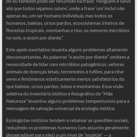
do eu também pode ser resumido na frase: ‘Ninguém é salvo
até que todos sejamos salvos’, onde a frase ‘um’ inclui não
apenas eu, um ser humano individual, mas todos os
humanos, baleias, ursos pardos, ecossistemas inteiros de
florestas tropicais, montanhas e rios, os menores micróbios
no solo, e assim por diante.”
Este apelo exortativo levanta alguns problemas altamente
desconcertantes. As palavras “e assim por diante” omitem a
necessidade de lidar com micróbios patogênicos, vetores
animais de doenças letais, terremotos e tufões, para citar
seres e fenômenos esteticamente menos satisfatórios do
que baleias, ursos pardos, lobos e montanhas. Essa visão
seletiva do inventário biótico e fisiográfico da “Mãe
Natureza” levantou alguns problemas tempestuosos para a
mensagem de salvação universal da ecologia mística.
Ecologistas místicos tendem a rebaixar as questões sociais,
reduzindo os problemas humanos (um assunto geralmente
desagradável para eles) a um nível de “espécie” — a