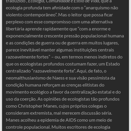
traduzido
, Ecologia, Comunidade e Estilo de Vida,
que a
ecologia profunda tem afinidade com o “anarquismo não
violento contemporâneo”. Mas o leitor que possa ficar
perplexo com esse compromisso com uma alternativa
libertária aprende rapidamente que “com a enorme e
exponencialmente crescente pressão populacional humana
e as condições de guerra ou de guerra em muitos lugares,
parece inevitável manter algumas instituições centrais
razoavelmente fortes” – ou, em termos menos indiretos do
que os ecologistas profundos costumam fazer, um Estado
centralizado “razoavelmente forte”. Aqui, de fato, o
neomalthusianismo de Naess e sua visão pessimista da
condição humana reforçam as crenças elitistas do
movimento ecológico a favor da centralização estatal e do
uso da coerção. As opiniões de ecologistas tão profundos
como Christopher Manes, cujos próprios colegas o
consideram extremista, mal merecem discussão séria.
Manes acolheu a epidemia de AIDS como um meio de
controle populacional. Muitos escritores de ecologia