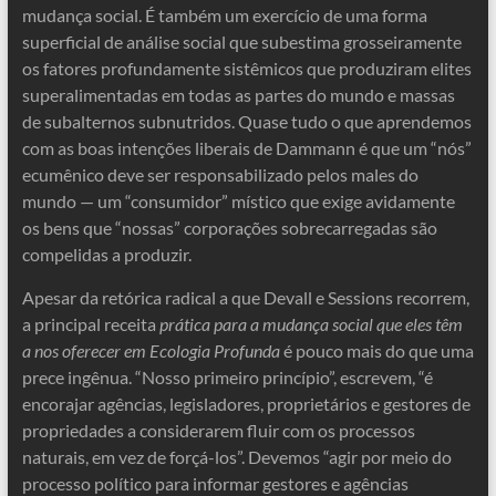
mudança social. É também um exercício de uma forma
superficial de análise social que subestima grosseiramente
os fatores profundamente sistêmicos que produziram elites
superalimentadas em todas as partes do mundo e massas
de subalternos subnutridos. Quase tudo o que aprendemos
com as boas intenções liberais de Dammann é que um “nós”
ecumênico deve ser responsabilizado pelos males do
mundo — um “consumidor” místico que exige avidamente
os bens que “nossas” corporações sobrecarregadas são
compelidas a produzir.
Apesar da retórica radical a que Devall e Sessions recorrem,
a principal receita
prática para a mudança social que eles têm
a nos oferecer em
Ecologia Profunda
é pouco mais do que uma
prece ingênua. “Nosso primeiro princípio”, escrevem, “é
encorajar agências, legisladores, proprietários e gestores de
propriedades a considerarem fluir com os processos
naturais, em vez de forçá-los”. Devemos “agir por meio do
processo político para informar gestores e agências