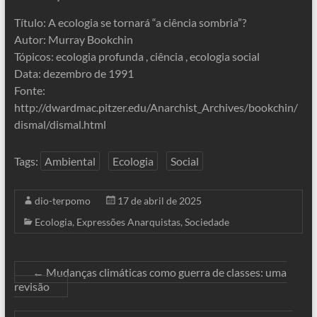
Título: A ecologia se tornará “a ciência sombria”?
Autor: Murray Bookchin
Tópicos: ecologia profunda , ciência , ecologia social
Data: dezembro de 1991
Fonte:
http://dwardmac.pitzer.edu/Anarchist_Archives/bookchin/
dismal/dismal.html
Tags:
Ambiental
Ecologia
Social
dio-terpomo
17 de abril de 2025
Ecologia
,
Expressões Anarquistas
,
Sociedade
←
Mudanças climáticas como guerra de classes: uma
revisão