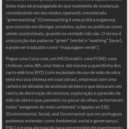
delas mais de propaganda do que realmente de mudanças
consideráveis em seu modus operandi, considerada
“greenwashing” (Greenwashing é uma prática enganosa
que consiste em divulgar produtos, ações ou políticas como
sendo sustentáveis, quando na verdade não são. O termo é
uma junção das palavras “green” (verde) e “washing” (lavar),
e pode ser traduzido como “maquiagem verde”.).
Pegue uma Coca-cola, um MCDonald’s, uma FORD, uma
Unilever, uma JBS, uma Vale e até mesmo a queridinha dos
carro elétricos BYD (com escândalo de uso de mão de obra
semi escrava chinesa em suas obras), empresas com uma
carteira de décadas de acúmulo de bens e que deixaram um
rastro de destruição de recursos, exploração e opressão de
mão de obra e que, pasmem, no piscar de olhos, se tornaram
todas “amigáveis do meio ambiente” e ligadas ao ESG
(Environmental, Social, and Governance) que em portugues
podemos entender como Ambiental, social e governança (
ESG ) e é uma abreviação para um princípio de investimento