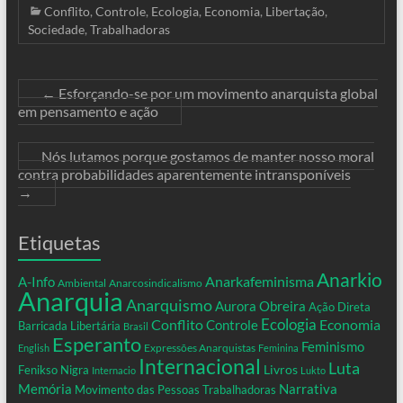
Conflito
,
Controle
,
Ecologia
,
Economia
,
Libertação
,
Sociedade
,
Trabalhadoras
←
Esforçando-se por um movimento anarquista global
em pensamento e ação
Nós lutamos porque gostamos de manter nosso moral
contra probabilidades aparentemente intransponíveis
→
Etiquetas
Anarkio
Anarkafeminisma
A-Info
Ambiental
Anarcosindicalismo
Anarquia
Anarquismo
Aurora Obreira
Ação Direta
Conflito
Ecologia
Controle
Economia
Barricada Libertária
Brasil
Esperanto
Feminismo
Expressões Anarquistas
English
Feminina
Internacional
Luta
Livros
Fenikso Nigra
Internacio
Lukto
Memória
Narrativa
Movimento das Pessoas Trabalhadoras