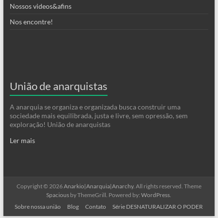
Nossos videos&afins
Nos encontre!
União de anarquistas
A anarquia se organiza e organizada busca construir uma
sociedade mais equilibrada, justa e livre, sem opressão, sem
exploração! União de anarquistas
Ler mais
Copyright © 2026
Anarkio|Anarquia|Anarchy
. All rights reserved. Theme
Spacious
by ThemeGrill. Powered by:
WordPress
.
Sobre nossa união
Blog
Contato
Série DESNATURALIZAR O PODER