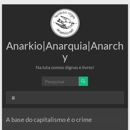
Pular
para
o
conteúdo
Anarkio|Anarquia|Anarch
y
Na luta somos dignas e livres!
Menu
A base do capitalismo é o crime