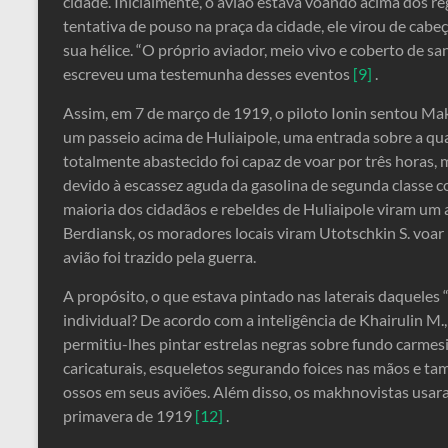
cidade. Inicialmente, o avião estava voando acima dos 
tentativa de pouso na praça da cidade, ele virou de cabe
sua hélice. “O próprio aviador, meio vivo e coberto de sa
escreveu uma testemunha desses eventos
[9]
.
Assim, em 7 de março de 1919, o piloto Ionin sentou Mak
um passeio acima de Huliaipole, uma entrada sobre a qua
totalmente abastecido foi capaz de voar por três horas
devido à escassez aguda da gasolina de segunda classe co
maioria dos cidadãos e rebeldes de Huliaipole viram um a
Berdiansk, os moradores locais viram Utotschkin S. voar
avião foi trazido pela guerra.
A propósito, o que estava pintado nas laterais daqueles
individual? De acordo com a inteligência de Khairulin M.
permitiu-lhes pintar estrelas negras sobre fundo carme
caricaturais, esqueletos segurando foices nas mãos e
ossos em seus aviões. Além disso, os makhnovistas usar
primavera de 1919
[12]
.