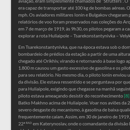
aviação, eram simplesmente chamados de “Strutters”. O
era capaz de transportar até 100 kg de bombas aéreas. 
mph. Os aviadores militares Ionin e Bulgakov chegaram p
relatórios de voo foram preservados nas coleções do Arq
em 7 de março de 1919, às 9h30, os pilotos pegaram a ca
explorar a rota Huliaipole – Tsarekonstantynivka – Vely
Em Tsarekonstantynivka, que na época estava sob o domí
bombardeio de prédios da estação a partir de uma altur
chegado até Orikhiv, virando e retornando à base logo a
1.800 m causou um gasto excessivo de gasolina e os pil
para seu relatório. No mesmo dia, o piloto Ionin enviou
da divisão. Ele estava ressentido e se perguntava por q
para Huliaipole, exigindo que chegasse na manhã seguint
piloto estava ameaçando desistir do reconhecimento
[8]
Batko Makhno acima de Huliaipole. Voar nos aviões da 
severo desgaste do mecanismo, à gasolina de baixa qualid
frequentemente caíam. Assim, em 30 de janeiro de 1919
22ª
em Katerynoslav, onde o comandante da divisão D
RAD