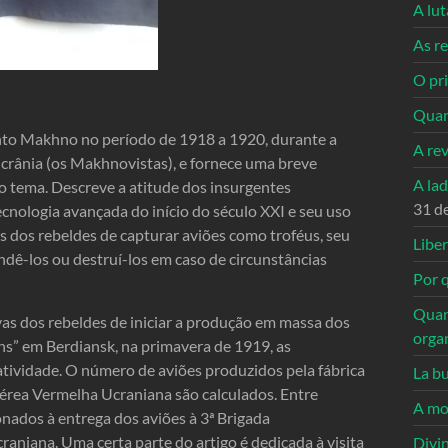
A lu
As re
O pri
Quan
ento Makhno no período de 1918 a 1920, durante a
A re
Ucrânia (os Makhnovistas), e fornece uma breve
A la
 o tema. Descreve a atitude dos insurgentes
31 d
cnologia avançada do início do século XXI e seu uso
s dos rebeldes de capturar aviões como troféus, seu
Libe
ndê-los ou destruí-los em caso de circunstâncias
Por q
Quan
vas dos rebeldes de iniciar a produção em massa dos
orga
s” em Berdiansk, na primavera de 1919, as
 atividade. O número de aviões produzidos pela fábrica
La bu
 Aérea Vermelha Ucraniana são calculados. Entre
A mo
onados à entrega dos aviões à 3ª Brigada
aniana. Uma certa parte do artigo é dedicada à visita
Divi