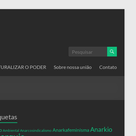
ATURALIZAR O PODER
Sobre nossa união
Contato
quetas
Anarkio
Anarkafeminisma
o
Ambiental
Anarcosindicalismo