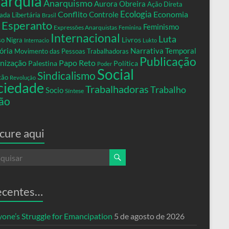
arquia
Anarquismo
Aurora Obreira
Ação Direta
Conflito
Ecologia
Controle
Economia
ada Libertária
Brasil
Esperanto
Feminismo
Expressões Anarquistas
Feminina
Internacional
Luta
Livros
so Nigra
Internacio
Lukto
ria
Narrativa Temporal
Movimento das Pessoas Trabalhadoras
Publicação
nização
Papo Reto
Palestina
Política
Poder
Social
Sindicalismo
xão
Revolução
ciedade
Trabalhadoras
Trabalho
Socio
Síntese
ão
cure aqui
ecentes…
yone’s Struggle for Emancipation
5 de agosto de 2026