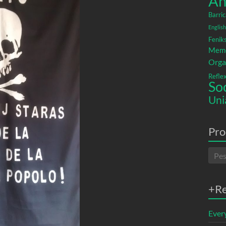
An
Barric
English
Fenik
Memó
Orga
Refle
So
Uni
Pro
+R
Ever