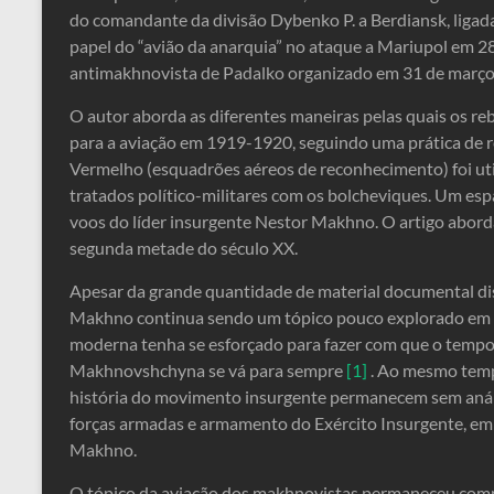
do comandante da divisão Dybenko P. a Berdiansk, liga
papel do “avião da anarquia” no ataque a Mariupol em 2
antimakhnovista de Padalko organizado em 31 de março
O autor aborda as diferentes maneiras pelas quais os re
para a aviação em 1919-1920, seguindo uma prática de re
Vermelho (esquadrões aéreos de reconhecimento) foi ut
tratados político-militares com os bolcheviques. Um esp
voos do líder insurgente Nestor Makhno. O artigo abord
segunda metade do século XX.
Apesar da grande quantidade de material documental dis
Makhno continua sendo um tópico pouco explorado em no
moderna tenha se esforçado para fazer com que o tempo d
Makhnovshchyna se vá para sempre
[1]
. Ao mesmo tempo
história do movimento insurgente permanecem sem anális
forças armadas e armamento do Exército Insurgente, em 
Makhno.
O tópico da aviação dos makhnovistas permaneceu comp