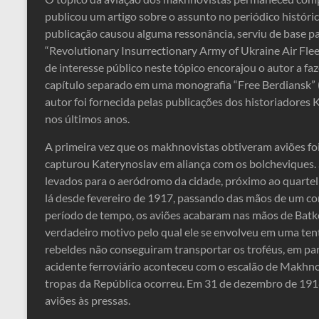
publicou um artigo sobre o assunto no periódico históri
publicação causou alguma ressonância, serviu de base pa
“Revolutionary Insurrectionary Army of Ukraine Air Fle
de interesse público neste tópico encorajou o autor a f
capítulo separado em uma monografia “Free Berdiansk” 
autor foi fornecida pelas publicações dos historiadores 
nos últimos anos.
A primeira vez que os makhnovistas obtiveram aviões 
capturou Katerynoslav em aliança com os bolcheviques.
levados para o aeródromo da cidade, próximo ao quartel 
lá desde fevereiro de 1917, passando das mãos de um con
período de tempo, os aviões acabaram nas mãos de Batk
verdadeiro motivo pelo qual ele se envolveu em uma ten
rebeldes não conseguiram transportar os troféus, em pa
acidente ferroviário aconteceu com o escalão de Makhno
tropas da República ocorreu. Em 31 de dezembro de 1918
aviões às pressas.