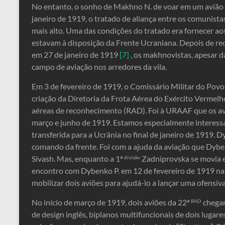
No entanto, o sonho de Makhno N. de voar em um avião 
janeiro de 1919, o tratado de aliança entre os comunista
mais alto. Uma das condições do tratado era fornecer a
estavam à disposição da Frente Ucraniana. Depois de reca
em 27 de janeiro de 1919
[7]
, os makhnovistas, apesar d
campo de aviação nos arredores da vila.
Em 3 de fevereiro de 1919, o Comissário Militar do Povo 
criação da Diretoria da Frota Aérea do Exército Verme
aéreas de reconhecimento (RAD). Foi à URAAF que os a
março e junho de 1919. Estamos especialmente interess
transferida para a Ucrânia no final de janeiro de 1919. 
comando da frente. Foi com a ajuda da aviação que Dybe
Sivash. Mas, enquanto a 1ª
Zadniprovska se movia e
divisão
encontro com Dybenko P. em 12 de fevereiro de 1919 na
mobilizar dois aviões para ajudá-lo a lançar uma ofensiv
No início de março de 1919, dois aviões da 22ª
chegar
RAD
de design inglês, biplanos multifuncionais de dois lugare