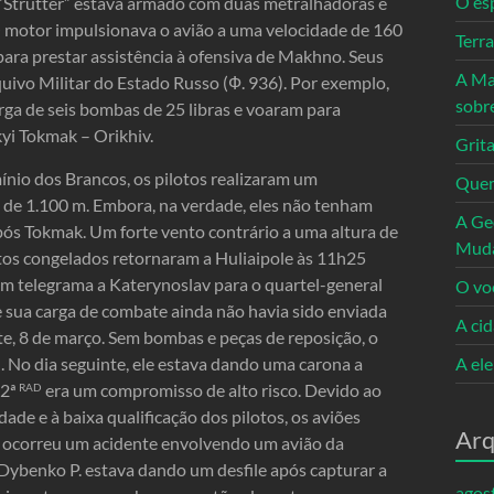
O es
 “Strutter” estava armado com duas metralhadoras e
O motor impulsionava o avião a uma velocidade de 160
Terr
ara prestar assistência à ofensiva de Makhno. Seus
A Ma
uivo Militar do Estado Russo (Ф. 936). Por exemplo,
sobr
rga de seis bombas de 25 libras e voaram para
kyi Tokmak – Orikhiv.
Grita
nio dos Brancos, os pilotos realizaram um
Quem
a de 1.100 m. Embora, na verdade, eles não tenham
A Ge
pós Tokmak. Um forte vento contrário a uma altura de
Mud
otos congelados retornaram a Huliaipole às 11h25
 um telegrama a Katerynoslav para o quartel-general
O vo
ue sua carga de combate ainda não havia sido enviada
A ci
e, 8 de março. Sem bombas e peças de reposição, o
. No dia seguinte, ele estava dando uma carona a
A el
22ª
era um compromisso de alto risco. Devido ao
RAD
ade e à baixa qualificação dos pilotos, os aviões
Arq
, ocorreu um acidente envolvendo um avião da
ybenko P. estava dando um desfile após capturar a
agos