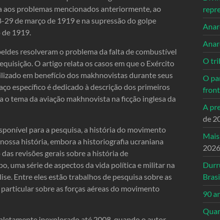
da aos problemas mencionados anteriormente, ao
repr
8-29 de março de 1919 e na supressão do golpe
Anarc
 de 1919.
Anar
beldes resolveram o problema da falta de combustível
O tri
quisição. O artigo relata os casos em que o Exército
ilizado em benefício dos makhnovistas durante seus
O pa
aço específico é dedicado à descrição dos primeiros
front
a o tema da aviação makhnovista na ficção inglesa da
A pre
de 2
ponível para a pesquisa, a história do movimento
Mais
ssa história, embora a historiografia ucraniana
202
as revisões gerais sobre a história de
, uma série de aspectos da vida política e militar na
Durr
e. Entre eles estão trabalhos de pesquisa sobre as
Brasi
particular sobre as forças aéreas do movimento
90 a
Quand
letamente inexplorado até 2008, quando o autor