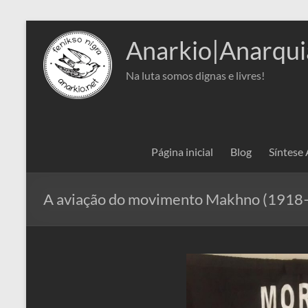
Pular
para
Anarkio|Anarqui
o
conteúdo
Na luta somos dignas e livres!
Página inicial
Blog
Síntese
A aviação do movimento Makhno (1918