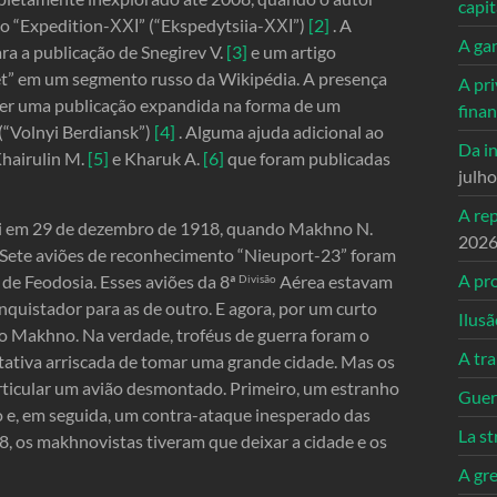
capi
co “Expedition-ХХІ” (“Ekspedytsiia-ХХІ”)
[2]
. A
A ga
ra a publicação de Snegirev V.
[3]
e um artigo
et” em um segmento russo da Wikipédia. A presença
A pri
azer uma publicação expandida na forma de um
fina
(“Volnyi Berdiansk”)
[4]
. Alguma ajuda adicional ao
Da in
Khairulin M.
[5]
e Kharuk A.
[6]
que foram publicadas
julh
A re
foi em 29 de dezembro de 1918, quando Makhno N.
202
 Sete aviões de reconhecimento “Nieuport-23” foram
A pro
de Feodosia. Esses aviões da 8ª
Aérea estavam
Divisão
quistador para as de outro. E agora, por um curto
Ilusã
o Makhno. Na verdade, troféus de guerra foram o
A tr
tativa arriscada de tomar uma grande cidade. Mas os
rticular um avião desmontado. Primeiro, um estranho
Guerr
 e, em seguida, um contra-ataque inesperado das
La st
, os makhnovistas tiveram que deixar a cidade e os
A gre