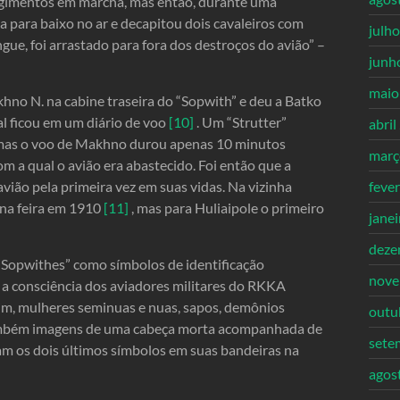
regimentos em marcha, mas então, durante uma
ça para baixo no ar e decapitou dois cavaleiros com
julh
ngue, foi arrastado para fora dos destroços do avião” –
junh
maio
hno N. na cabine traseira do “Sopwith” e deu a Batko
l ficou em um diário de voo
[10]
. Um “Strutter”
abril
, mas o voo de Makhno durou apenas 10 minutos
març
m a qual o avião era abastecido. Foi então que a
vião pela primeira vez em suas vidas. Na vizinha
feve
 na feira em 1910
[11]
, mas para Huliaipole o primeiro
jane
deze
 “Sopwithes” como símbolos de identificação
nove
, a consciência dos aviadores militares do RKKA
sim, mulheres seminuas e nuas, sapos, demônios
outu
 também imagens de uma cabeça morta acompanhada de
sete
am os dois últimos símbolos em suas bandeiras na
agos