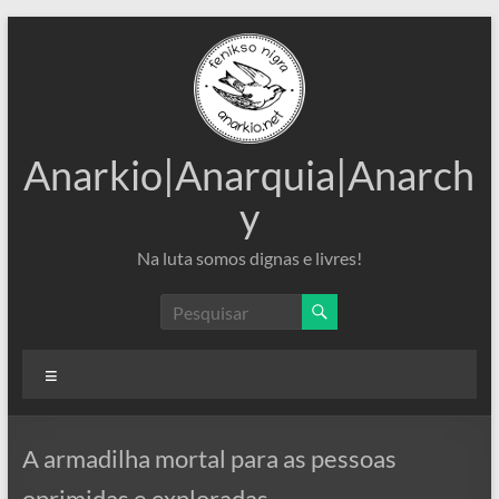
Pular
para
o
conteúdo
Anarkio|Anarquia|Anarch
y
Na luta somos dignas e livres!
Menu
A armadilha mortal para as pessoas
oprimidas e exploradas