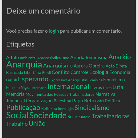
Deixe um comentário
Você precisa fazer o
login
para publicar um comentário.
Etiquetas
Anarkio
Anarkafeminisma
A-Info
Ambiental
Anarcosindicalismo
Anarquia
Anarquismo
Aurora Obreira
Ação Direta
Conflito
Ecologia
Controle
Economia
Barricada Libertária
Brasil
Esperanto
Feminismo
Expressões Anarquistas
English
Feminina
Internacional
Luta
Livros
Fenikso Nigra
Internacio
Lukto
Memória
Narrativa
Movimento das Pessoas Trabalhadoras
Organização
Temporal
Papo Reto
Palestina
Política
Poder
Publicação
Sindicalismo
Reflexão
Revolução
Social
Sociedade
Trabalhadoras
Socio
Síntese
União
Trabalho