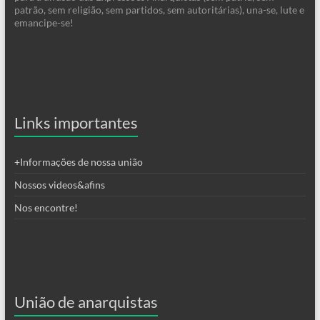
patrão, sem religião, sem partidos, sem autoritárias), una-se, lute e
emancipe-se!
Links importantes
+Informações de nossa união
Nossos videos&afins
Nos encontre!
União de anarquistas