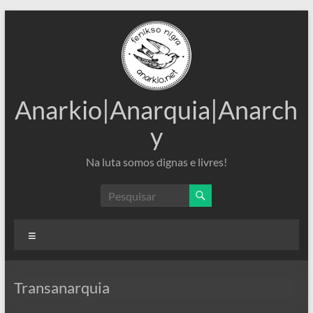
Pular
para
o
conteúdo
Anarkio|Anarquia|Anarch
y
Na luta somos dignas e livres!
Menu
Transanarquia