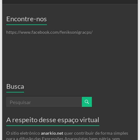
Encontre-nos
https://www.facebook.com/feniksonigracps/
Busca
A respeito desse espaço virtual
O sitio eletrônico
anarkio.net
quer contribuir de forma simples
para a difusão das Expressões Anarquistas (sem pátria, sem