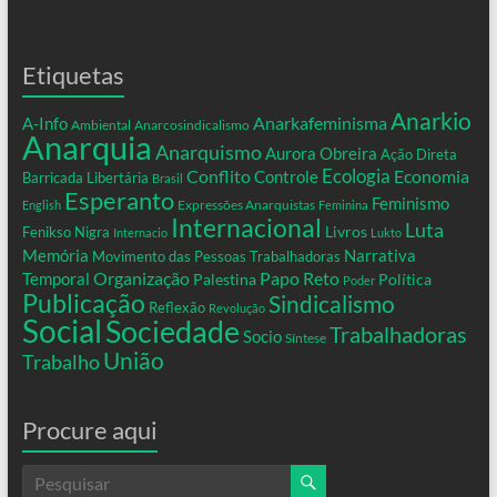
Etiquetas
Anarkio
Anarkafeminisma
A-Info
Ambiental
Anarcosindicalismo
Anarquia
Anarquismo
Aurora Obreira
Ação Direta
Conflito
Ecologia
Controle
Economia
Barricada Libertária
Brasil
Esperanto
Feminismo
Expressões Anarquistas
English
Feminina
Internacional
Luta
Livros
Fenikso Nigra
Internacio
Lukto
Memória
Narrativa
Movimento das Pessoas Trabalhadoras
Organização
Temporal
Papo Reto
Palestina
Política
Poder
Publicação
Sindicalismo
Reflexão
Revolução
Social
Sociedade
Trabalhadoras
Socio
Síntese
União
Trabalho
Procure aqui