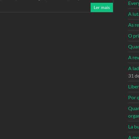
Ever
Ler mais
A lu
As re
O pri
Quan
A re
A la
31 d
Libe
Por q
Quan
orga
La bu
A mo