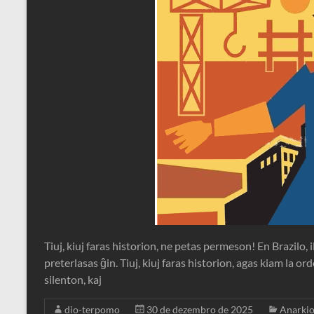
Tiuj, kiuj faras historion, ne petas permeson! En Brazilo, i
preterlasas ĝin. Tiuj, kiuj faras historion, agas kiam la 
silenton, kaj
dio-terpomo
30 de dezembro de 2025
Anarki