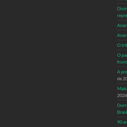
Divi
repr
Anarc
Anar
O tri
O pa
front
A pre
de 2
Mais
202
Durr
Brasi
90 a