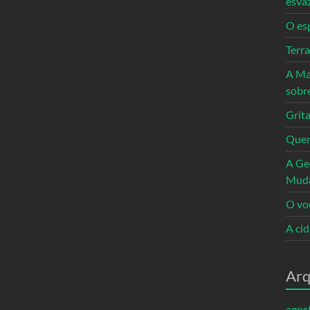
esva
O es
Terr
A Ma
sobr
Grita
Quem
A Ge
Mud
O vo
A ci
Arq
agos