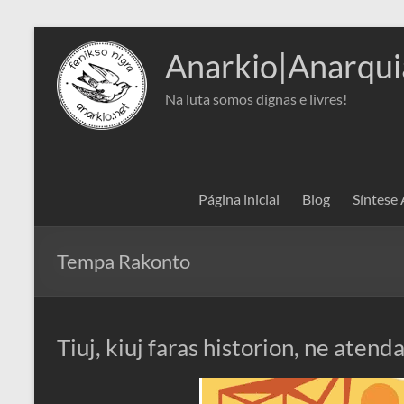
Pular
para
Anarkio|Anarqui
o
conteúdo
Na luta somos dignas e livres!
Página inicial
Blog
Síntese
Tempa Rakonto
Tiuj, kiuj faras historion, ne atend