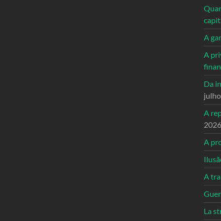
Quand
capi
A ga
A pri
fina
Da in
julh
A re
202
A pro
Ilusã
A tr
Guerr
La st