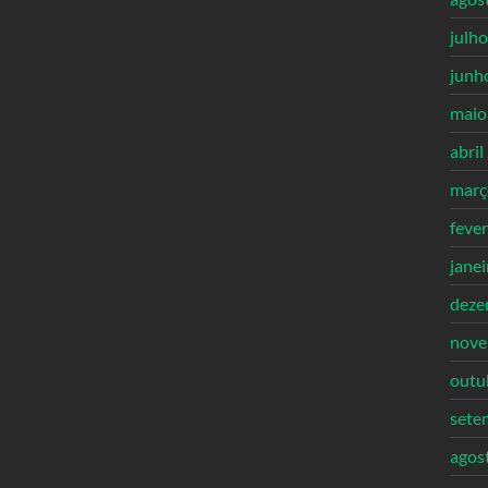
julh
junh
maio
abril
març
feve
jane
deze
nove
outu
sete
agos