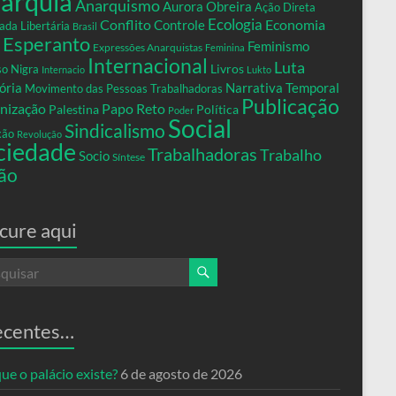
arquia
Anarquismo
Aurora Obreira
Ação Direta
Conflito
Ecologia
Controle
Economia
ada Libertária
Brasil
Esperanto
Feminismo
Expressões Anarquistas
Feminina
Internacional
Luta
Livros
so Nigra
Internacio
Lukto
ria
Narrativa Temporal
Movimento das Pessoas Trabalhadoras
Publicação
nização
Papo Reto
Palestina
Política
Poder
Social
Sindicalismo
xão
Revolução
ciedade
Trabalhadoras
Trabalho
Socio
Síntese
ão
cure aqui
ecentes…
ue o palácio existe?
6 de agosto de 2026