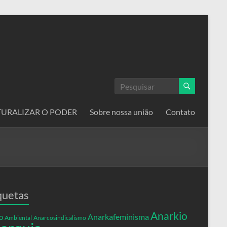
ATURALIZAR O PODER
Sobre nossa união
Contato
quetas
Anarkio
Anarkafeminisma
o
Ambiental
Anarcosindicalismo