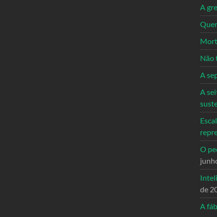
A gre
Quem
Mort
Não 
A se
A sei
sust
Escal
repr
O ped
junh
Intel
de 2
A fáb