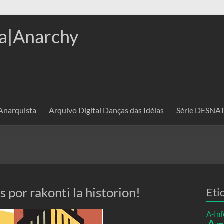
a|Anarchy
 Anarquista
Arquivo Digital Danças das Idéias
Série DESN
as por rakonti la historion!
Eti
A-Inf