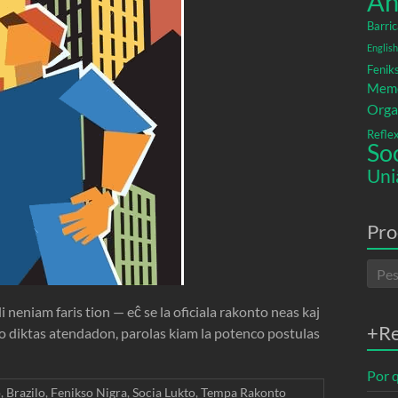
An
Barric
English
Fenik
Memó
Orga
Refle
So
Uni
Pro
li neniam faris tion — eĉ se la oficiala rakonto neas kaj
+R
ordo diktas atendadon, parolas kiam la potenco postulas
Por q
o
,
Brazilo
,
Fenikso Nigra
,
Socia Lukto
,
Tempa Rakonto