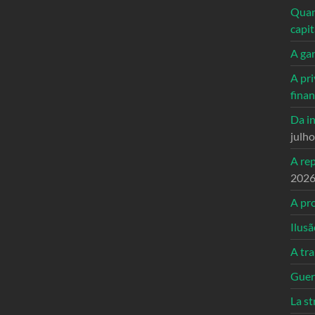
Quand
capi
A ga
A pri
fina
Da in
julh
A re
202
A pro
Ilusã
A tr
Guerr
La st