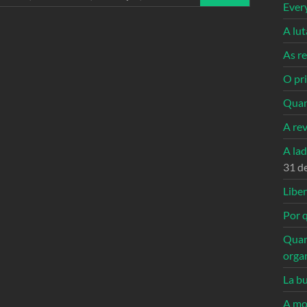
Ever
A lu
As re
O pri
Quan
A re
A la
31 d
Libe
Por q
Quan
orga
La bu
A mo