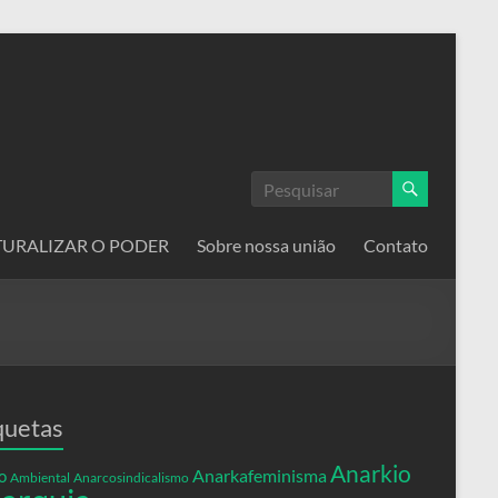
ATURALIZAR O PODER
Sobre nossa união
Contato
quetas
Anarkio
Anarkafeminisma
o
Ambiental
Anarcosindicalismo