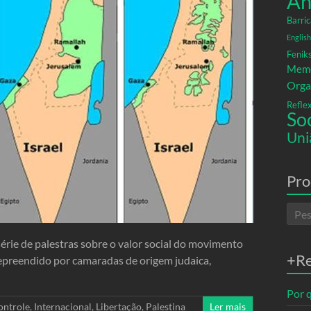
An
Barric
English
Fenik
Memó
Orga
Refle
So
Uni
Pro
érie de palestras sobre o valor social do movimento
+R
 repreendido por camaradas de origem judaica,
Por q
ontrole
,
Internacional
,
Libertação
,
Palestina
Ler mais