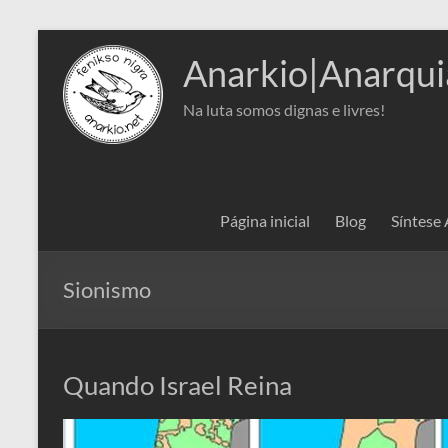
Pular
para
Anarkio|Anarqui
o
conteúdo
Na luta somos dignas e livres!
Página inicial
Blog
Síntese
Sionismo
Quando Israel Reina