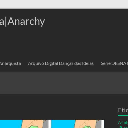
a|Anarchy
 Anarquista
Arquivo Digital Danças das Idéias
Série DESN
Eti
A-Inf