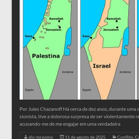
Por Jules Chazanoff Há cerca de dez anos, durante uma s
sionista, tive a dolorosa surpresa de ser violentamente
acusando-me de me engajar em uma verdadeira
dio-terpomo
11 de agosto de 2025
Conflito
,
C