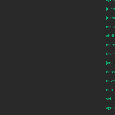
julh
junh
maio
abril
març
feve
jane
deze
nove
outu
sete
agos