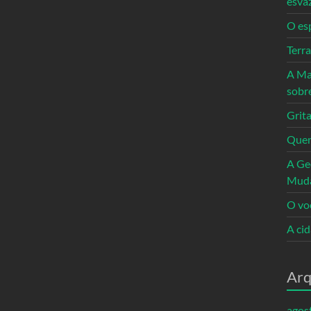
esva
O es
Terr
A Ma
sobr
Grita
Quem
A Ge
Mud
O vo
A ci
Arq
agos