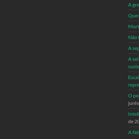
A gre
Quem
Mort
Não 
A se
A sei
sust
Escal
repr
O ped
junh
Intel
de 2
A fáb