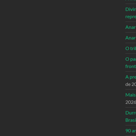
Divi
repr
Anarc
Anar
O tri
O pa
front
A pre
de 2
Mais
202
Durr
Brasi
90 a