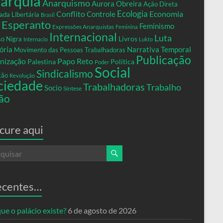
arquia
Anarquismo
Aurora Obreira
Ação Direta
Conflito
Ecologia
Controle
Economia
ada Libertária
Brasil
Esperanto
Feminismo
Expressões Anarquistas
Feminina
Internacional
Luta
Livros
so Nigra
Internacio
Lukto
ria
Narrativa Temporal
Movimento das Pessoas Trabalhadoras
Publicação
nização
Papo Reto
Palestina
Política
Poder
Social
Sindicalismo
xão
Revolução
ciedade
Trabalhadoras
Trabalho
Socio
Síntese
ão
cure aqui
ecentes…
ue o palácio existe?
6 de agosto de 2026