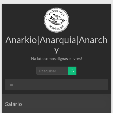
Pular
para
o
conteúdo
Anarkio|Anarquia|Anarch
y
Na luta somos dignas e livres!
Menu
Salário