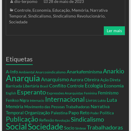
dio-terpomo
28 de maio de 2023
Controle
,
Economia
,
Educação
,
Memória
,
Narrativa
Temporal
,
Sindicalismo
,
Sindicalismo Revolucionário
,
Sociedade
Ler mais
Etiquetas
Anarkio
Anarkafeminisma
A-Info
Ambiental
Anarcosindicalismo
Anarquia
Anarquismo
Aurora Obreira
Ação Direta
Conflito
Ecologia
Controle
Economia
Barricada Libertária
Brasil
Esperanto
Feminismo
Expressões Anarquistas
English
Feminina
Internacional
Luta
Livros
Fenikso Nigra
Internacio
Lukto
Memória
Narrativa
Movimento das Pessoas Trabalhadoras
Organização
Temporal
Papo Reto
Palestina
Política
Poder
Publicação
Sindicalismo
Reflexão
Revolução
Social
Sociedade
Trabalhadoras
Socio
Síntese