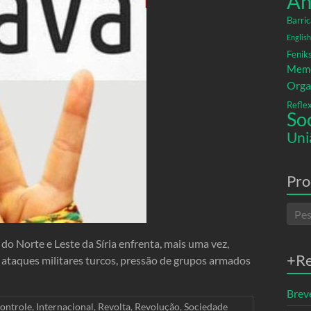
An
Barric
English
Fenik
Memó
Orga
Refle
So
Uni
Pro
o Norte e Leste da Síria enfrenta, mais uma vez,
+R
ataques militares turcos, pressão de grupos armados
Breve
ontrole
,
Internacional
,
Revolta
,
Revolução
,
Sociedade