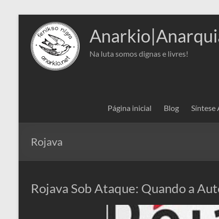
Pular
para
Anarkio|Anarqui
o
conteúdo
Na luta somos dignas e livres!
Página inicial
Blog
Síntese
Rojava
Rojava Sob Ataque: Quando a Au