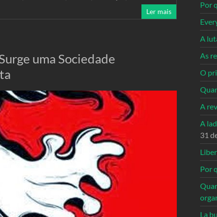
Por q
Ler mais
Ever
A lu
, Surge uma Sociedade
As re
ta
O pri
Quan
A re
A la
31 d
Libe
Por q
Quan
orga
La bu