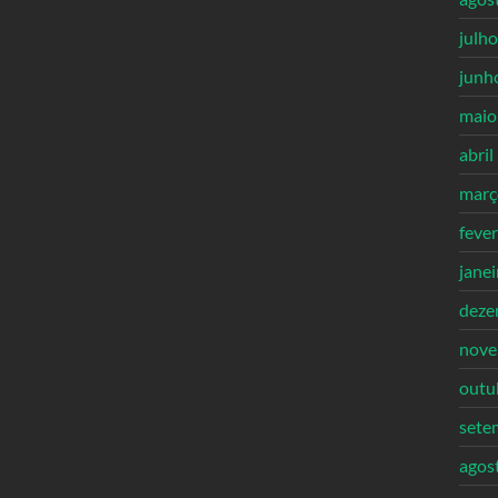
julh
junh
maio
abril
març
feve
jane
deze
nove
outu
sete
agos