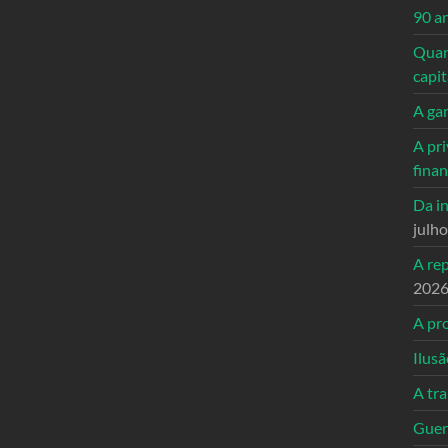
90 a
Quand
capi
A ga
A pri
fina
Da in
julh
A re
202
A pro
Ilusã
A tr
Guerr