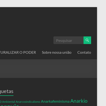
ATURALIZAR O PODER
Sobre nossa união
Contato
quetas
Anarkio
Anarkafeminisma
o
Ambiental
Anarcosindicalismo