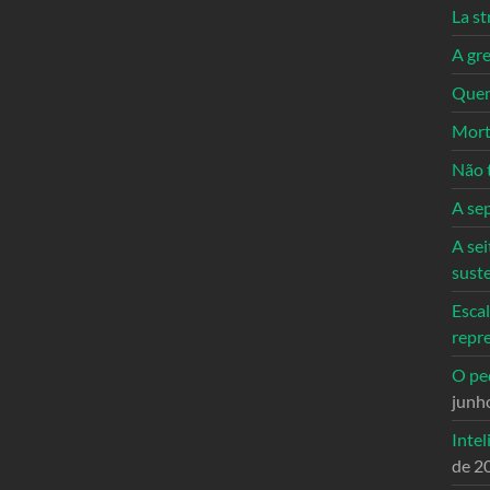
La st
A gre
Quem
Mort
Não 
A se
A sei
sust
Escal
repr
O ped
junh
Intel
de 2