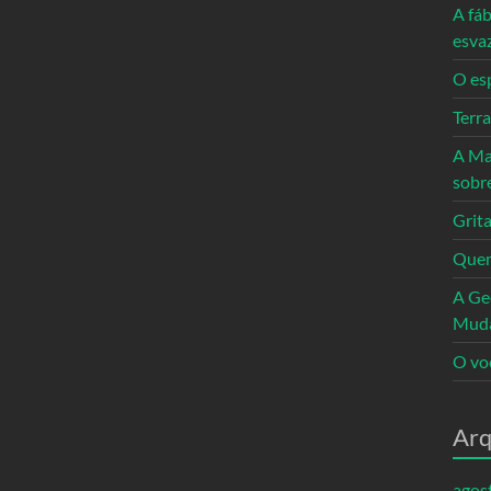
A fáb
esva
O es
Terr
A Ma
sobr
Grita
Quem
A Ge
Mud
O vo
Arq
agos