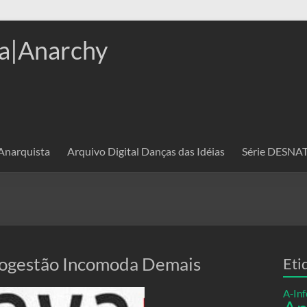
a|Anarchy
 Anarquista
Arquivo Digital Danças das Idéias
Série DESN
togestão Incomoda Demais
Eti
A-Inf