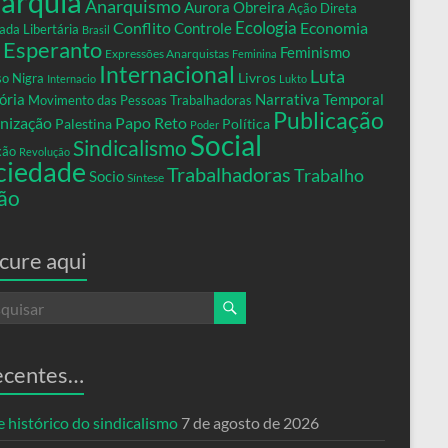
arquia
Anarquismo
Aurora Obreira
Ação Direta
Conflito
Ecologia
Controle
Economia
ada Libertária
Brasil
Esperanto
Feminismo
Expressões Anarquistas
Feminina
Internacional
Luta
Livros
so Nigra
Internacio
Lukto
ria
Narrativa Temporal
Movimento das Pessoas Trabalhadoras
Publicação
nização
Papo Reto
Palestina
Política
Poder
Social
Sindicalismo
xão
Revolução
ciedade
Trabalhadoras
Trabalho
Socio
Síntese
ão
cure aqui
ecentes…
 histórico do sindicalismo
7 de agosto de 2026