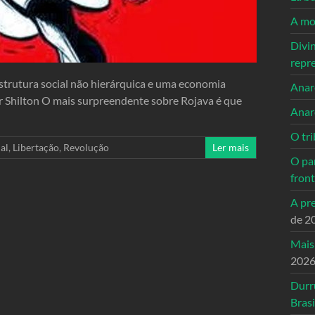
A mo
Divi
repr
strutura social não hierárquica e uma economia
Anarc
r Shilton O mais surpreendente sobre Rojava é que
Anar
O tri
al
,
Libertação
,
Revolução
Ler mais
O pa
front
A pre
de 2
Mais
202
Durr
Brasi