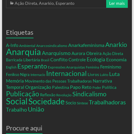
Ação Direta
,
Anarkio
,
Esperanto
Ler mais
Etiquetas
Anarkio
Anarkafeminisma
A-Info
Ambiental
Anarcosindicalismo
Anarquia
Anarquismo
Aurora Obreira
Ação Direta
Conflito
Ecologia
Controle
Economia
Barricada Libertária
Brasil
Esperanto
Feminismo
Expressões Anarquistas
English
Feminina
Internacional
Luta
Livros
Fenikso Nigra
Internacio
Lukto
Memória
Narrativa
Movimento das Pessoas Trabalhadoras
Organização
Temporal
Papo Reto
Palestina
Política
Poder
Publicação
Sindicalismo
Reflexão
Revolução
Social
Sociedade
Trabalhadoras
Socio
Síntese
União
Trabalho
Procure aqui