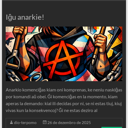
Iĝu anarkie!
Anarkio komenciĝas kiam oni komprenas, ke neniu naskiĝas
por komandi aŭ obei. Ĝi komenciĝas en la momento, kiam
aperas la demando: kial ili decidas por ni, se ni estas tiuj, kiuj
vivas kun la konsekvencoj? Ĝi ne estas deziro al
dio-terpomo
26 de dezembro de 2025