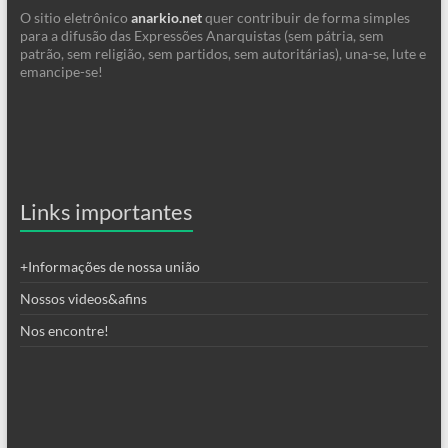
O sitio eletrônico
anarkio.net
quer contribuir de forma simples
para a difusão das Expressões Anarquistas (sem pátria, sem
patrão, sem religião, sem partidos, sem autoritárias), una-se, lute e
emancipe-se!
Links importantes
+Informações de nossa união
Nossos videos&afins
Nos encontre!