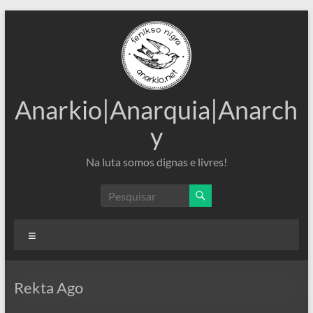
Pular
para
o
conteúdo
Anarkio|Anarquia|Anarch
y
Na luta somos dignas e livres!
Menu
Rekta Ago