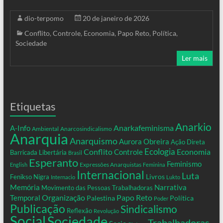
dio-terpomo
20 de janeiro de 2026
Conflito
,
Controle
,
Economia
,
Papo Reto
,
Política
,
Sociedade
Ler mais
Etiquetas
Anarkio
Anarkafeminisma
A-Info
Ambiental
Anarcosindicalismo
Anarquia
Anarquismo
Aurora Obreira
Ação Direta
Conflito
Ecologia
Controle
Economia
Barricada Libertária
Brasil
Esperanto
Feminismo
Expressões Anarquistas
English
Feminina
Internacional
Luta
Livros
Fenikso Nigra
Internacio
Lukto
Memória
Narrativa
Movimento das Pessoas Trabalhadoras
Organização
Temporal
Papo Reto
Palestina
Política
Poder
Publicação
Sindicalismo
Reflexão
Revolução
Social
Sociedade
Trabalhadoras