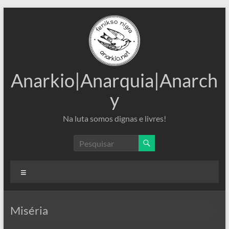
Pular
para
o
conteúdo
Anarkio|Anarquia|Anarch
y
Na luta somos dignas e livres!
Menu
Miséria