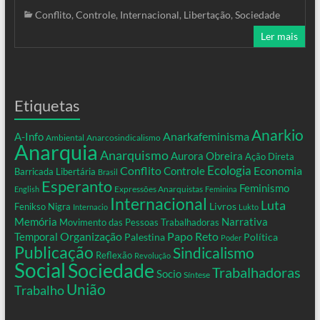
Conflito
,
Controle
,
Internacional
,
Libertação
,
Sociedade
Ler mais
Etiquetas
Anarkio
Anarkafeminisma
A-Info
Ambiental
Anarcosindicalismo
Anarquia
Anarquismo
Aurora Obreira
Ação Direta
Conflito
Ecologia
Controle
Economia
Barricada Libertária
Brasil
Esperanto
Feminismo
Expressões Anarquistas
English
Feminina
Internacional
Luta
Livros
Fenikso Nigra
Internacio
Lukto
Memória
Narrativa
Movimento das Pessoas Trabalhadoras
Organização
Temporal
Papo Reto
Palestina
Política
Poder
Publicação
Sindicalismo
Reflexão
Revolução
Social
Sociedade
Trabalhadoras
Socio
Síntese
União
Trabalho