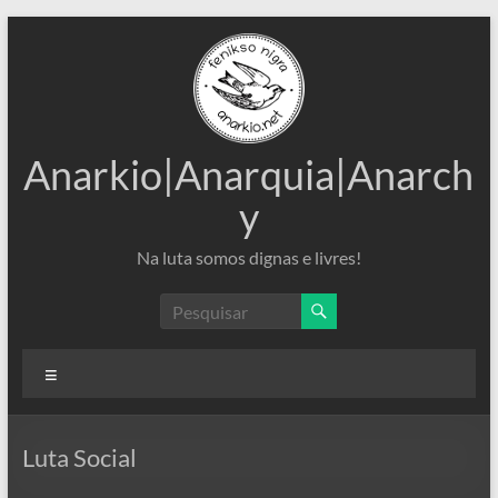
Pular
para
o
conteúdo
Anarkio|Anarquia|Anarch
y
Na luta somos dignas e livres!
Menu
Luta Social