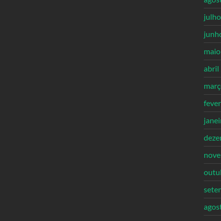
julh
junh
maio
abril
març
feve
jane
deze
nove
outu
sete
agos