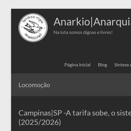
Pular
para
Anarkio|Anarqui
o
conteúdo
Na luta somos dignas e livres!
Página inicial
Blog
Síntese
Locomoção
Campinas|SP -A tarifa sobe, o si
(2025/2026)