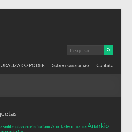
ATURALIZAR O PODER
Sobre nossa união
Contato
quetas
Anarkio
Anarkafeminisma
o
Ambiental
Anarcosindicalismo