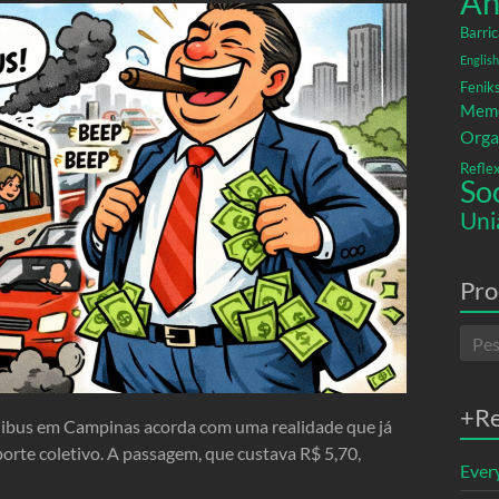
An
Barric
English
Fenik
Memó
Orga
Refle
So
Uni
Pro
+R
nibus em Campinas acorda com uma realidade que já
porte coletivo. A passagem, que custava R$ 5,70,
Ever