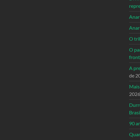
repr
Anarc
Anar
O tri
O pa
front
A pre
de 2
Mais
202
Durr
Brasi
90 a
Quand