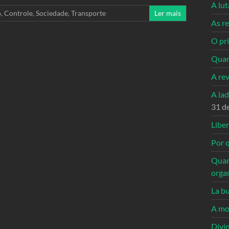
A lu
o
,
Controle
,
Sociedade
,
Transporte
Ler mais
As re
O pri
Quan
A re
A la
31 d
Libe
Por q
Quan
orga
La bu
A mo
Divi