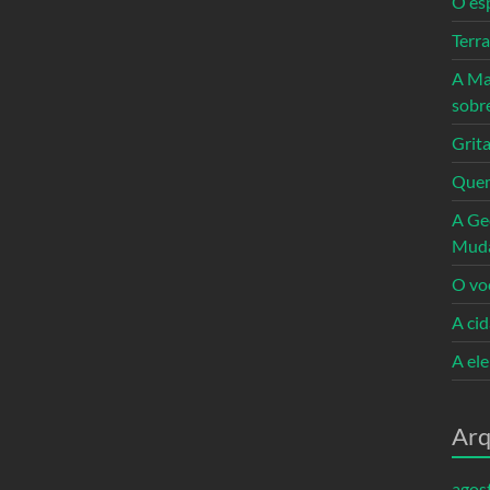
O es
Terr
A Ma
sobr
Grita
Quem
A Ge
Mud
O vo
A ci
A el
Arq
agos