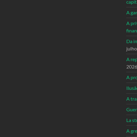
capi
A ga
A pri
fina
Da in
julh
A re
202
A pro
Ilusã
A tr
Guerr
La st
A gre