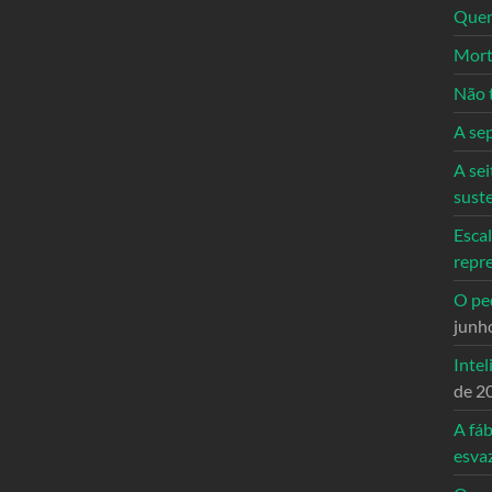
Quem
Mort
Não 
A se
A sei
sust
Escal
repr
O ped
junh
Intel
de 2
A fáb
esva