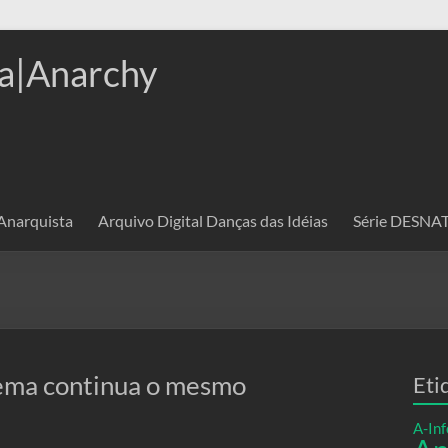
a|Anarchy
 Anarquista
Arquivo Digital Danças das Idéias
Série DESN
stema continua o mesmo
Eti
A-Inf