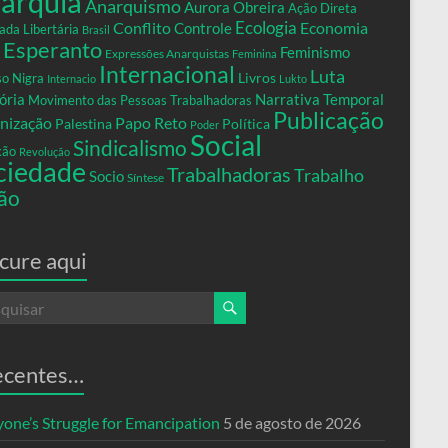
arquia
Anarquismo
Aurora Obreira
Ação Direta
Conflito
Ecologia
Controle
Economia
ada Libertária
Brasil
Esperanto
Feminismo
Expressões Anarquistas
Feminina
Internacional
Luta
Livros
so Nigra
Internacio
Lukto
ria
Narrativa Temporal
Movimento das Pessoas Trabalhadoras
Publicação
nização
Papo Reto
Palestina
Política
Poder
Social
Sindicalismo
xão
Revolução
ciedade
Trabalhadoras
Trabalho
Socio
Síntese
ão
cure aqui
ecentes…
yone’s Struggle for Emancipation
5 de agosto de 2026