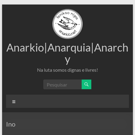
Pular
para
o
conteúdo
Anarkio|Anarquia|Anarch
y
Na luta somos dignas e livres!
Menu
Ino