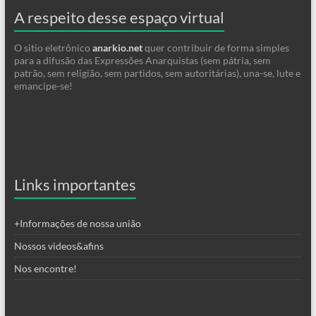
A respeito desse espaço virtual
O sitio eletrônico
anarkio.net
quer contribuir de forma simples
para a difusão das Expressões Anarquistas (sem pátria, sem
patrão, sem religião, sem partidos, sem autoritárias), una-se, lute e
emancipe-se!
Links importantes
+Informações de nossa união
Nossos videos&afins
Nos encontre!