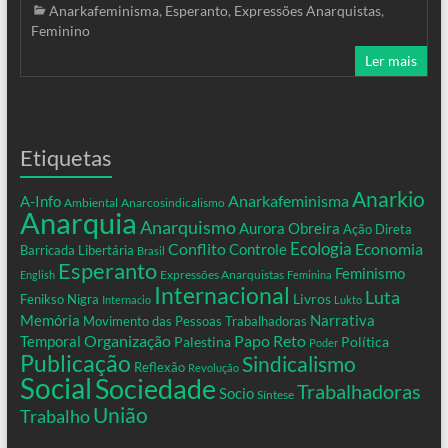
Anarkafeminisma
,
Esperanto
,
Expressões Anarquistas
,
Feminino
Ler mais
Etiquetas
Anarkio
Anarkafeminisma
A-Info
Ambiental
Anarcosindicalismo
Anarquia
Anarquismo
Aurora Obreira
Ação Direta
Conflito
Ecologia
Controle
Economia
Barricada Libertária
Brasil
Esperanto
Feminismo
Expressões Anarquistas
English
Feminina
Internacional
Luta
Livros
Fenikso Nigra
Internacio
Lukto
Memória
Narrativa
Movimento das Pessoas Trabalhadoras
Organização
Temporal
Papo Reto
Palestina
Política
Poder
Publicação
Sindicalismo
Reflexão
Revolução
Social
Sociedade
Trabalhadoras
Socio
Síntese
União
Trabalho