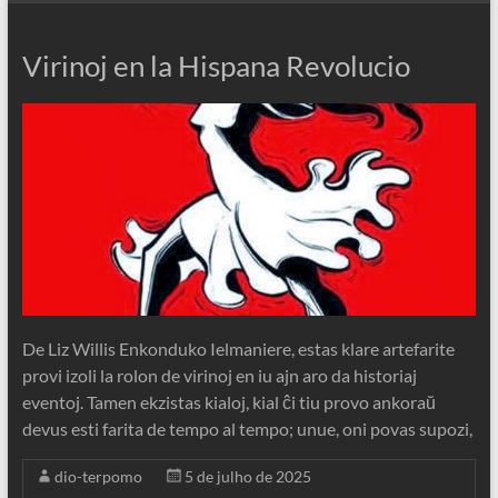
Virinoj en la Hispana Revolucio
De Liz Willis Enkonduko Ielmaniere, estas klare artefarite
provi izoli la rolon de virinoj en iu ajn aro da historiaj
eventoj. Tamen ekzistas kialoj, kial ĉi tiu provo ankoraŭ
devus esti farita de tempo al tempo; unue, oni povas supozi,
dio-terpomo
5 de julho de 2025