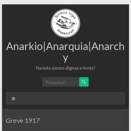
Pular
para
o
conteúdo
Anarkio|Anarquia|Anarch
y
Na luta somos dignas e livres!
Menu
Greve 1917