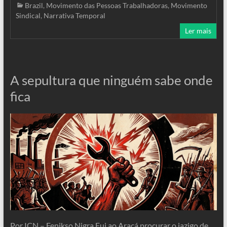
Brazil
,
Movimento das Pessoas Trabalhadoras
,
Movimento
Sindical
,
Narrativa Temporal
Ler mais
A sepultura que ninguém sabe onde
fica
Por ICN – Fenikso Nigra Fui ao Araçá procurar o jazigo de