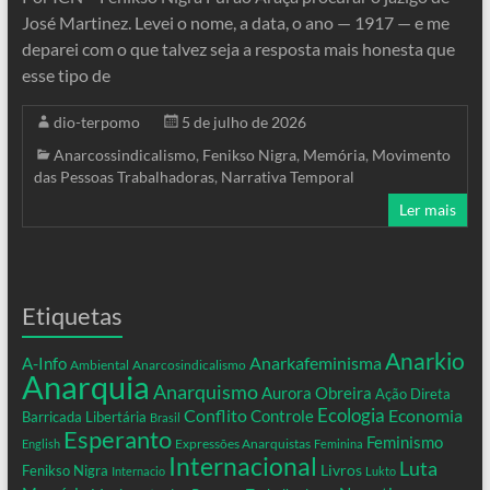
José Martinez. Levei o nome, a data, o ano — 1917 — e me
deparei com o que talvez seja a resposta mais honesta que
esse tipo de
dio-terpomo
5 de julho de 2026
Anarcossindicalismo
,
Fenikso Nigra
,
Memória
,
Movimento
das Pessoas Trabalhadoras
,
Narrativa Temporal
Ler mais
Etiquetas
Anarkio
Anarkafeminisma
A-Info
Ambiental
Anarcosindicalismo
Anarquia
Anarquismo
Aurora Obreira
Ação Direta
Conflito
Ecologia
Controle
Economia
Barricada Libertária
Brasil
Esperanto
Feminismo
Expressões Anarquistas
English
Feminina
Internacional
Luta
Livros
Fenikso Nigra
Internacio
Lukto