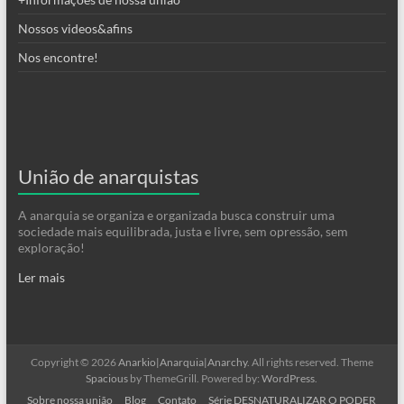
Nossos videos&afins
Nos encontre!
União de anarquistas
A anarquia se organiza e organizada busca construir uma
sociedade mais equilibrada, justa e livre, sem opressão, sem
exploração!
Ler mais
Copyright © 2026
Anarkio|Anarquia|Anarchy
. All rights reserved. Theme
Spacious
by ThemeGrill. Powered by:
WordPress
.
Sobre nossa união
Blog
Contato
Série DESNATURALIZAR O PODER