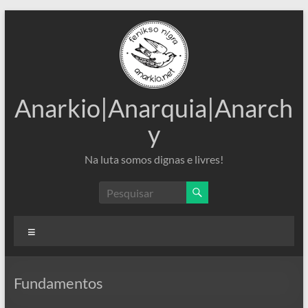
Pular
para
o
conteúdo
Anarkio|Anarquia|Anarch
y
Na luta somos dignas e livres!
Menu
Fundamentos