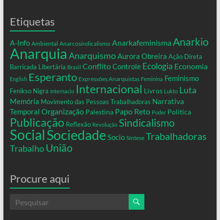
Etiquetas
Anarkio
Anarkafeminisma
A-Info
Ambiental
Anarcosindicalismo
Anarquia
Anarquismo
Aurora Obreira
Ação Direta
Conflito
Ecologia
Controle
Economia
Barricada Libertária
Brasil
Esperanto
Feminismo
Expressões Anarquistas
English
Feminina
Internacional
Luta
Livros
Fenikso Nigra
Internacio
Lukto
Memória
Narrativa
Movimento das Pessoas Trabalhadoras
Organização
Temporal
Papo Reto
Palestina
Política
Poder
Publicação
Sindicalismo
Reflexão
Revolução
Social
Sociedade
Trabalhadoras
Socio
Síntese
União
Trabalho
Procure aqui