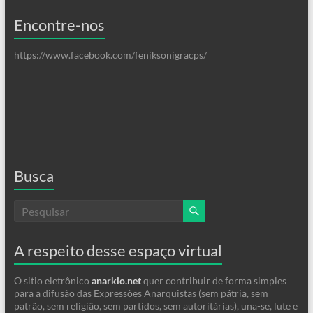
Encontre-nos
https://www.facebook.com/feniksonigracps/
Busca
A respeito desse espaço virtual
O sitio eletrônico
anarkio.net
quer contribuir de forma simples
para a difusão das Expressões Anarquistas (sem pátria, sem
patrão, sem religião, sem partidos, sem autoritárias), una-se, lute e