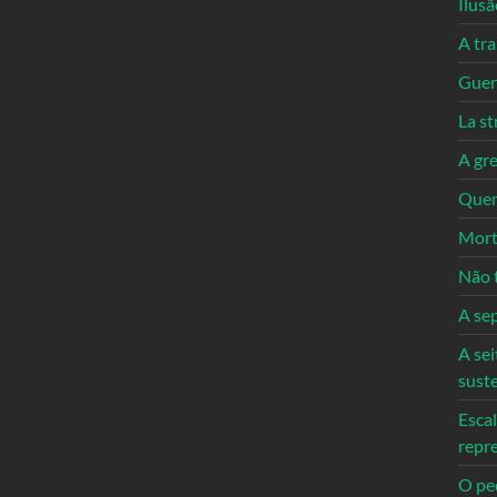
Ilusã
A tr
Guerr
La st
A gre
Quem
Mort
Não 
A se
A sei
sust
Escal
repr
O ped