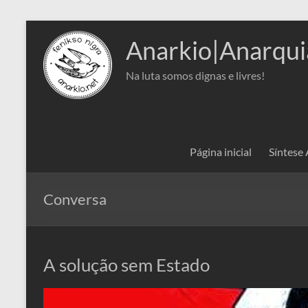
Pular
para
Anarkio|Anarqui
o
conteúdo
Na luta somos dignas e livres!
Página inicial
Síntese
Conversa
A solução sem Estado