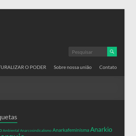
ATURALIZAR O PODER
Sobre nossa união
Contato
quetas
Anarkio
Anarkafeminisma
o
Ambiental
Anarcosindicalismo