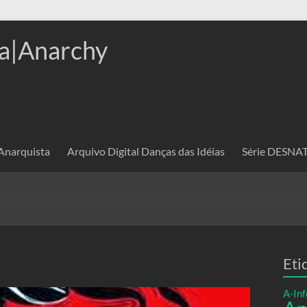
a|Anarchy
 Anarquista
Arquivo Digital Danças das Idéias
Série DESN
Eti
A-Inf