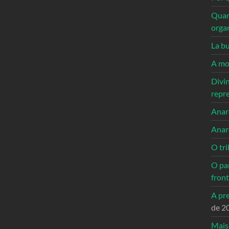
Quan
orga
La bu
A mo
Divi
repr
Anarc
Anar
O tri
O pa
front
A pre
de 2
Mais