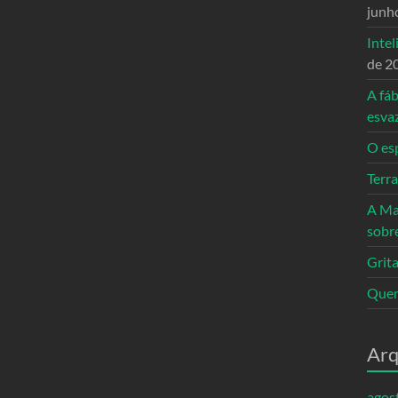
junh
Intel
de 2
A fáb
esva
O es
Terr
A Ma
sobr
Grita
Quem
Arq
agos