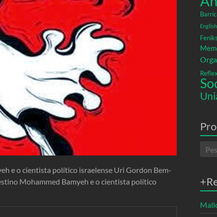
An
Barric
English
Fenik
Memó
Orga
Refle
So
Uni
Pro
e o cientista político israelense Uri Gordon Bem-
+R
lestino Mohammed Bamyeh e o cientista político
Mallo