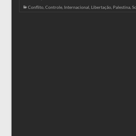
Conflito
,
Controle
,
Internacional
,
Libertação
,
Palestina
,
S