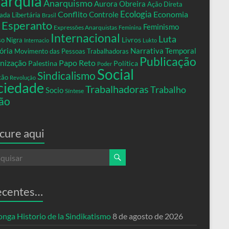
arquia
Anarquismo
Aurora Obreira
Ação Direta
Conflito
Ecologia
Controle
Economia
ada Libertária
Brasil
Esperanto
Feminismo
Expressões Anarquistas
Feminina
Internacional
Luta
Livros
so Nigra
Internacio
Lukto
ria
Narrativa Temporal
Movimento das Pessoas Trabalhadoras
Publicação
nização
Papo Reto
Palestina
Política
Poder
Social
Sindicalismo
xão
Revolução
ciedade
Trabalhadoras
Trabalho
Socio
Síntese
ão
cure aqui
ecentes…
nga Historio de la Sindikatismo
8 de agosto de 2026