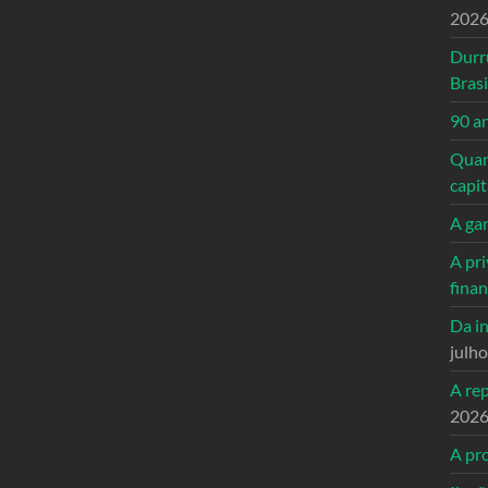
202
Durr
Brasi
90 a
Quand
capi
A ga
A pri
fina
Da in
julh
A re
202
A pro