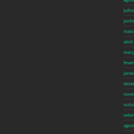
julh
junh
maio
abril
març
feve
jane
deze
nove
outu
sete
agos