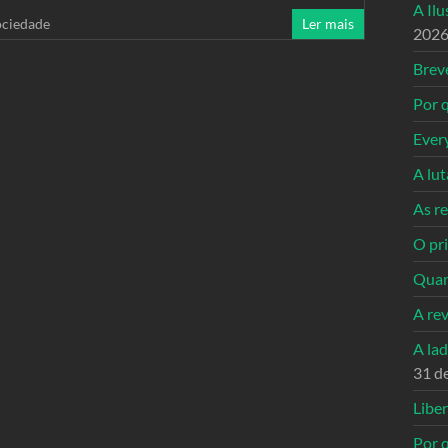
A Il
ociedade
Ler mais
202
Breve
Por q
Ever
A lu
As re
O pri
Quan
A re
A la
31 d
Libe
Por q