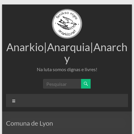
Pular
para
o
conteúdo
Anarkio|Anarquia|Anarch
y
Na luta somos dignas e livres!
Menu
Comuna de Lyon