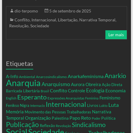
dio-terpomo
5 de setembro de 2025
Conflito
,
Internacional
,
Libertação
,
Narrativa Temporal
,
Revolução
,
Sociedade
Ler mais
Etiquetas
Anarkio
Anarkafeminisma
A-Info
Ambiental
Anarcosindicalismo
Anarquia
Anarquismo
Aurora Obreira
Ação Direta
Conflito
Ecologia
Controle
Economia
Barricada Libertária
Brasil
Esperanto
Feminismo
Expressões Anarquistas
English
Feminina
Internacional
Luta
Livros
Fenikso Nigra
Internacio
Lukto
Memória
Narrativa
Movimento das Pessoas Trabalhadoras
Organização
Temporal
Papo Reto
Palestina
Política
Poder
Publicação
Sindicalismo
Reflexão
Revolução
Social
Sociedade
Trabalhadoras