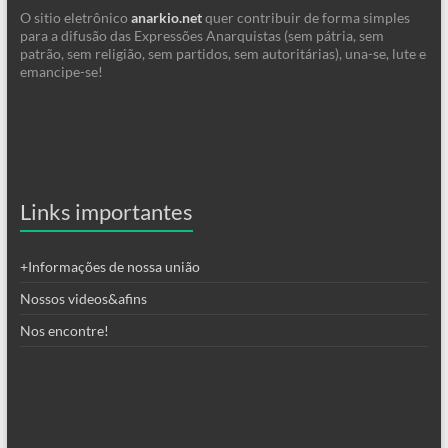
O sitio eletrônico
anarkio.net
quer contribuir de forma simples
para a difusão das Expressões Anarquistas (sem pátria, sem
patrão, sem religião, sem partidos, sem autoritárias), una-se, lute e
emancipe-se!
Links importantes
+Informações de nossa união
Nossos videos&afins
Nos encontre!