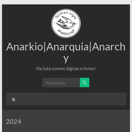
Pular
para
o
conteúdo
Anarkio|Anarquia|Anarch
y
Na luta somos dignas e livres!
Menu
2024