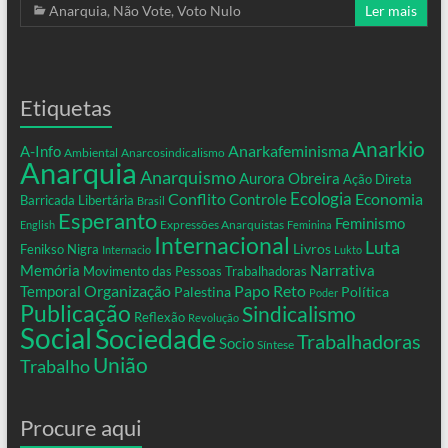
Anarquia
,
Não Vote
,
Voto Nulo
Ler mais
Etiquetas
Anarkio
Anarkafeminisma
A-Info
Ambiental
Anarcosindicalismo
Anarquia
Anarquismo
Aurora Obreira
Ação Direta
Conflito
Ecologia
Controle
Economia
Barricada Libertária
Brasil
Esperanto
Feminismo
Expressões Anarquistas
English
Feminina
Internacional
Luta
Livros
Fenikso Nigra
Internacio
Lukto
Memória
Narrativa
Movimento das Pessoas Trabalhadoras
Organização
Temporal
Papo Reto
Palestina
Política
Poder
Publicação
Sindicalismo
Reflexão
Revolução
Social
Sociedade
Trabalhadoras
Socio
Síntese
União
Trabalho
Procure aqui