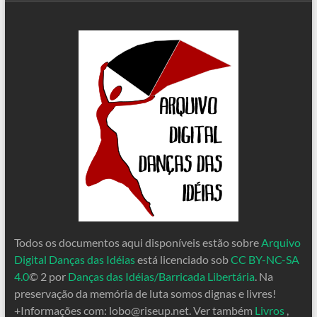
Todos os documentos aqui disponíveis estão sobre
Arquivo
Digital Danças das Idéias
está licenciado sob
CC BY-NC-SA
4.0
© 2 por
Danças das Idéias/Barricada Libertária
. Na
preservação da memória de luta somos dignas e livres!
+Informações com:
lobo@riseup.net
. Ver também
Livros
,