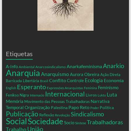
Etiquetas
Anarkio
Anarkafeminisma
A-Info
Ambiental
Anarcosindicalismo
Anarquia
Anarquismo
Aurora Obreira
Ação Direta
Conflito
Ecologia
Controle
Economia
Barricada Libertária
Brasil
Esperanto
Feminismo
Expressões Anarquistas
English
Feminina
Internacional
Luta
Livros
Fenikso Nigra
Internacio
Lukto
Memória
Narrativa
Movimento das Pessoas Trabalhadoras
Organização
Temporal
Papo Reto
Palestina
Política
Poder
Publicação
Sindicalismo
Reflexão
Revolução
Social
Sociedade
Trabalhadoras
Socio
Síntese
União
Trabalho