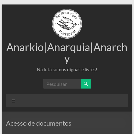
Pular
para
o
conteúdo
Anarkio|Anarquia|Anarch
y
Na luta somos dignas e livres!
Menu
Acesso de documentos