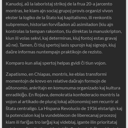
Kanudoj, aŭ la laboristaj strikoj de la frua 20-a jarcento
montras, ke kiam ajn sociaj grupoj provis organizi vivon
ekster la logiko de la ŝtato kaj kapitalismo, ili renkontis
subpremon, historian forviŝadon aŭ asimiladon (kiu ajn
kontrolas la tempan rakonton, tiu direktas la manuskripton,
kiun ili volas sekvi, kaj determinas, kiuj fontoj estas gravaj
aŭ ne). Tamen, ĉi tiuj spertoj lasis spurojn kaj signojn, kiuj
daŭre informas nuntempajn praktikojn de rezisto.
Komparo kun aliaj spertoj helpas gvidi ĉi tiun vojon.
Zapatismo, en Chiapas, montris, ke eblas transformi
momentojn de krevo en relative daŭrajn formojn de
aŭtonomio, ankritajn en komunuma organizado kaj kultura
enradikiĝo. En Rojava, demokratia konfederacio montris la
vojon al artikado de pluraj lokaj aŭtonomioj sen recurrir al
ŝtata centraligo. La Hispana Revolucio de 1936 elstarigis kaj
la potencialon kaj la vundeblecon de liberecanaj procezoj
kiam ili fariĝas tro larĝaj kaj videblaj, igante ilin prioritataj