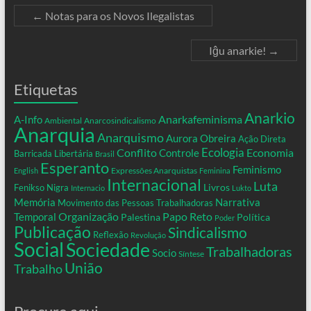
←
Notas para os Novos Ilegalistas
Iĝu anarkie!
→
Etiquetas
Anarkio
Anarkafeminisma
A-Info
Ambiental
Anarcosindicalismo
Anarquia
Anarquismo
Aurora Obreira
Ação Direta
Conflito
Ecologia
Controle
Economia
Barricada Libertária
Brasil
Esperanto
Feminismo
Expressões Anarquistas
English
Feminina
Internacional
Luta
Livros
Fenikso Nigra
Internacio
Lukto
Memória
Narrativa
Movimento das Pessoas Trabalhadoras
Organização
Temporal
Papo Reto
Palestina
Política
Poder
Publicação
Sindicalismo
Reflexão
Revolução
Social
Sociedade
Trabalhadoras
Socio
Síntese
União
Trabalho