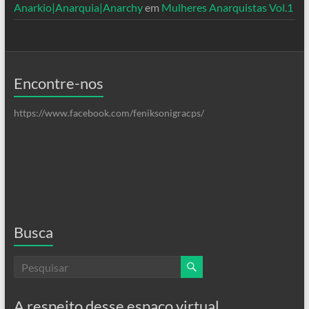
Anarkio|Anarquia|Anarchy
em
Mulheres Anarquistas Vol.1
Encontre-nos
https://www.facebook.com/feniksonigracps/
Busca
A respeito desse espaço virtual