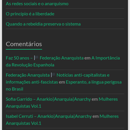
As redes sociais e o anarquismo
O princípio é a liberdade
Quando a rebeldia preserva o sistema
Comentários
Faz 50 anos –
Federação Anarquista
em
A Importância
da Revolução Espanhola
Federação Anarquista
Notícias anti-capitalistas e
informações anti-fascistas
em
Esperanto, a língua perigosa
no Brasil
Sofia Garrido – Anarkio|Anarquia|Anarchy
em
Mulheres
Anarquistas Vol.1
Isabel Cerruti – Anarkio|Anarquia|Anarchy
em
Mulheres
Anarquistas Vol.1