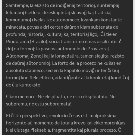
Samtempe, la ekzisto de indiĝenaj teritorioj, nuntempaj
kilomboj (setlejoj de eskapintaj sklavoj) kaj tradiciaj
komunumoj rivelas, ke aŭtonomeco, kvankam konstante
minacata, povas akiri certan daŭron kiam subtenata de
profundaj historiaj, kulturaj kaj teritoriaj ligoj. Ĉi tie en
Pindorama (Brazilo), socia transformo emas oscili inter ĉi
tiuj du formoj: la pasema aŭtonomio de Provizoraj
Aŭtonomaj Zonoj kaj la longedaŭra, tamen sieĝita, rezisto
de daŭraj aŭtonomioj. La forto de la procezo ne kuŝas en
absoluta stabileco, sed en la kapablo moviĝi inter ĉi tiuj
formoj kun fleksebleco, adaptiĝante al la konkretaj kondiĉoj
de ĉiu kunteksto.
Ĉiam memoru: Ne ekspluatu, ne estu ekspluatata; Ne
subpremu, ne estu subpremata!
El ĉi tiu perspektivo, revolucio ĉesas esti malproksima
horizonto aŭ momento de totala krevo kaj ekkompreniĝas
kiel ĉiutaga, fleksebla, fragmentita kaj plurala procezo. Ĝi