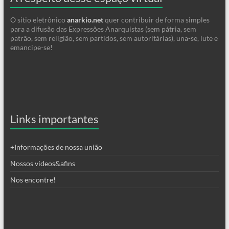
O sitio eletrônico
anarkio.net
quer contribuir de forma simples
para a difusão das Expressões Anarquistas (sem pátria, sem
patrão, sem religião, sem partidos, sem autoritárias), una-se, lute e
emancipe-se!
Links importantes
+Informações de nossa união
Nossos videos&afins
Nos encontre!