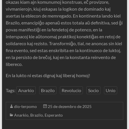
okazas kiam ajn komunumoj konstruas, eĉ provizore,
vivmanierojn, kiuj eskapas la logikon de dominado kaj
asertas la eblecon de memregado. En kontinenta lando kiel
Brazilo, emancipiĝo apenaŭ estos totala aŭ definitiva, sed ĝi
povas manifestiĝi en la fendetoj de potenco, en la
interspacoj kie aŭtonomaj praktikoj konektiĝas en retoj de
solidareco kaj rezisto. Transformiĝo, tial, ne anoncas sin kiel
fina evento, sed estas enskribita en la kontinueco de luktoj,
en la persisto de breĉoj, kaj en la konstanta reinvento de
libereco.
En la lukto ni estas dignaj kaj liberaj homoj!
Tags:
Anarkio
Brazilo
Revolucio
Socio
Unio
dio-terpomo
25 de dezembro de 2025
Anarkio
,
Brazilo
,
Esperanto