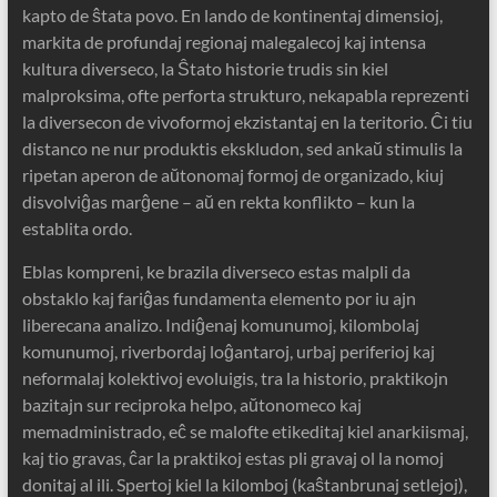
kapto de ŝtata povo. En lando de kontinentaj dimensioj,
markita de profundaj regionaj malegalecoj kaj intensa
kultura diverseco, la Ŝtato historie trudis sin kiel
malproksima, ofte perforta strukturo, nekapabla reprezenti
la diversecon de vivoformoj ekzistantaj en la teritorio. Ĉi tiu
distanco ne nur produktis ekskludon, sed ankaŭ stimulis la
ripetan aperon de aŭtonomaj formoj de organizado, kiuj
disvolviĝas marĝene – aŭ en rekta konflikto – kun la
establita ordo.
Eblas kompreni, ke brazila diverseco estas malpli da
obstaklo kaj fariĝas fundamenta elemento por iu ajn
liberecana analizo. Indiĝenaj komunumoj, kilombolaj
komunumoj, riverbordaj loĝantaroj, urbaj periferioj kaj
neformalaj kolektivoj evoluigis, tra la historio, praktikojn
bazitajn sur reciproka helpo, aŭtonomeco kaj
memadministrado, eĉ se malofte etikeditaj kiel anarkiismaj,
kaj tio gravas, ĉar la praktikoj estas pli gravaj ol la nomoj
donitaj al ili. Spertoj kiel la kilomboj (kaŝtanbrunaj setlejoj),