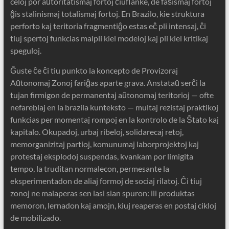
celoj por aŭtoritatismaj fortoj ĉiuflanke, de faŝismaj fortoj
ĝis stalinismaj totalismaj fortoj. En Brazilo, kie struktura
perforto kaj teritoria fragmentiĝo estas eĉ pli intensaj, ĉi
tiuj spertoj funkcias malpli kiel modeloj kaj pli kiel kritikaj
speguloj.
Ĝuste ĉe ĉi tiu punkto la koncepto de Provizoraj
Aŭtonomaj Zonoj fariĝas aparte grava. Anstataŭ serĉi la
tujan firmigon de permanentaj aŭtonomaj teritorioj — ofte
nefareblaj en la brazila kunteksto — multaj rezistaj praktikoj
funkcias per momentaj rompoj en la kontrolo de la Ŝtato kaj
kapitalo. Okupadoj, urbaj ribeloj, solidarecaj retoj,
memorganizitaj partioj, komunumaj laborprojektoj kaj
protestaj eksplodoj suspendas, kvankam por limigita
tempo, la truditan normalecon, permesante la
eksperimentadon de aliaj formoj de sociaj rilatoj. Ĉi tiuj
zonoj ne malaperas sen lasi sian spuron: ili produktas
memoron, lernadon kaj amojn, kiuj reaperas en postaj cikloj
de mobilizado.