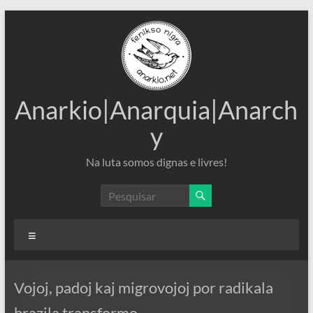
Pular
para
o
conteúdo
Anarkio|Anarquia|Anarch
y
Na luta somos dignas e livres!
Menu
Vojoj, padoj kaj migrovojoj por radikala
brazila transformo.