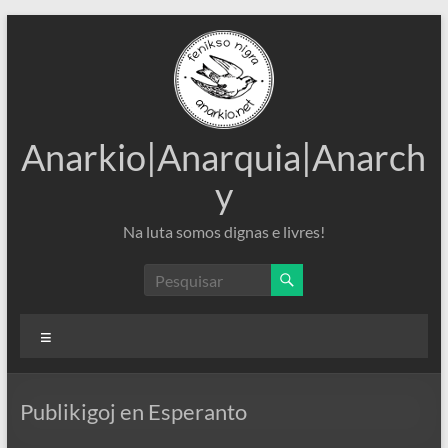
Pular
para
o
conteúdo
Anarkio|Anarquia|Anarch
y
Na luta somos dignas e livres!
Menu
Publikigoj en Esperanto