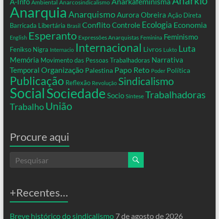
Anarkio
Anarkafeminisma
A-Info
Ambiental
Anarcosindicalismo
Anarquia
Anarquismo
Aurora Obreira
Ação Direta
Conflito
Ecologia
Controle
Economia
Barricada Libertária
Brasil
Esperanto
Feminismo
Expressões Anarquistas
English
Feminina
Internacional
Luta
Livros
Fenikso Nigra
Internacio
Lukto
Memória
Narrativa
Movimento das Pessoas Trabalhadoras
Organização
Temporal
Papo Reto
Palestina
Política
Poder
Publicação
Sindicalismo
Reflexão
Revolução
Social
Sociedade
Trabalhadoras
Socio
Síntese
União
Trabalho
Procure aqui
+Recentes…
Breve histórico do sindicalismo
7 de agosto de 2026