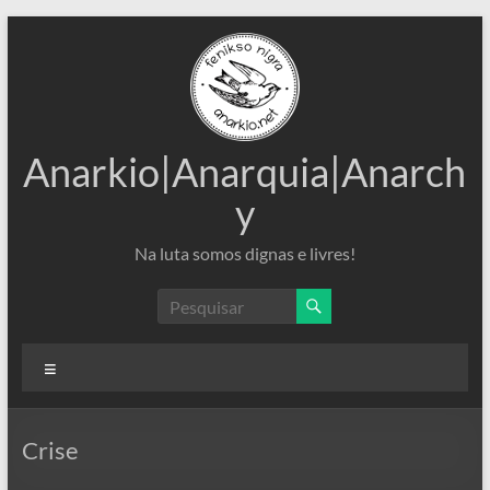
Pular
para
o
conteúdo
Anarkio|Anarquia|Anarch
y
Na luta somos dignas e livres!
Menu
Crise