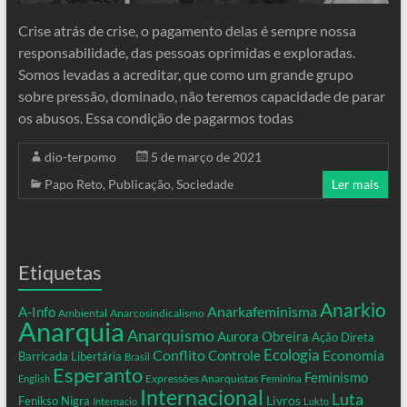
Crise atrás de crise, o pagamento delas é sempre nossa
responsabilidade, das pessoas oprimidas e exploradas.
Somos levadas a acreditar, que como um grande grupo
sobre pressão, dominado, não teremos capacidade de parar
os abusos. Essa condição de pagarmos todas
dio-terpomo
5 de março de 2021
Papo Reto
,
Publicação
,
Sociedade
Ler mais
Etiquetas
Anarkio
Anarkafeminisma
A-Info
Ambiental
Anarcosindicalismo
Anarquia
Anarquismo
Aurora Obreira
Ação Direta
Conflito
Ecologia
Controle
Economia
Barricada Libertária
Brasil
Esperanto
Feminismo
Expressões Anarquistas
English
Feminina
Internacional
Luta
Livros
Fenikso Nigra
Internacio
Lukto