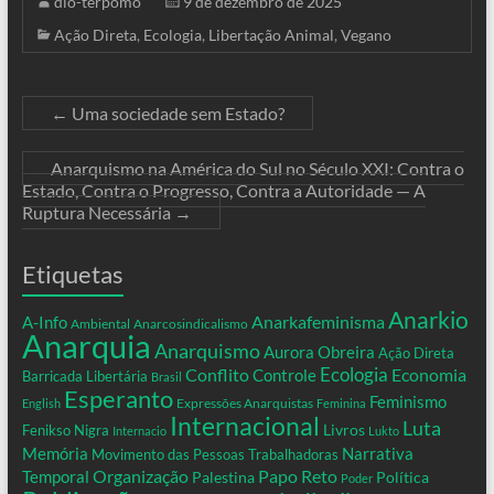
dio-terpomo
9 de dezembro de 2025
Ação Direta
,
Ecologia
,
Libertação Animal
,
Vegano
←
Uma sociedade sem Estado?
Anarquismo na América do Sul no Século XXI: Contra o
Estado, Contra o Progresso, Contra a Autoridade — A
Ruptura Necessária
→
Etiquetas
Anarkio
Anarkafeminisma
A-Info
Ambiental
Anarcosindicalismo
Anarquia
Anarquismo
Aurora Obreira
Ação Direta
Conflito
Ecologia
Controle
Economia
Barricada Libertária
Brasil
Esperanto
Feminismo
Expressões Anarquistas
English
Feminina
Internacional
Luta
Livros
Fenikso Nigra
Internacio
Lukto
Memória
Narrativa
Movimento das Pessoas Trabalhadoras
Organização
Temporal
Papo Reto
Palestina
Política
Poder