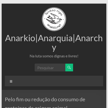
Pular
para
o
conteúdo
Anarkio|Anarquia|Anarch
y
Na luta somos dignas e livres!
Menu
Pelo fim ou redução do consumo de
proteínas de origem animal